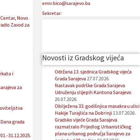
emir.bico@sarajevo.ba
Sekretar:
 Centar, Novo
zradio Zavod za
Novosti iz Gradskog vijeća
Održana 13. sjednica Gradskog vijeća
ekata i
Grada Sarajeva
27.07.2026.
Nastavak podrške Grada Sarajeva
Sarajeva za
Udruženju slijepih Kantona Sarajevo
20.07.2026.
Obilježena 33. godišnjica masakra u ulici
oviteljstva
Hakije Turajlića na Dobrinji
13.07.2026.
Gradsko vijeće Grada Sarajeva
– Dana grada
razmatralo Prijedlog Urbanističkog
plana urbanog područja Sarajevo za
.01.-31.12.2025.