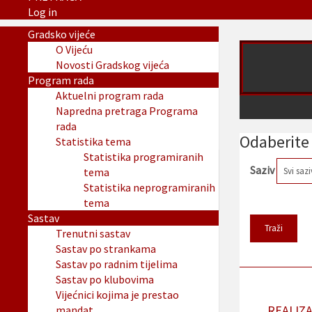
Log in
Gradsko vijeće
O Vijeću
Novosti Gradskog vijeća
Program rada
Aktuelni program rada
Napredna pretraga Programa
rada
Odaberite 
Statistika tema
Statistika programiranih
Saziv
tema
Statistika neprogramiranih
tema
Sastav
Trenutni sastav
Sastav po strankama
Sastav po radnim tijelima
Sastav po klubovima
Vijećnici kojima je prestao
REALIZA
mandat