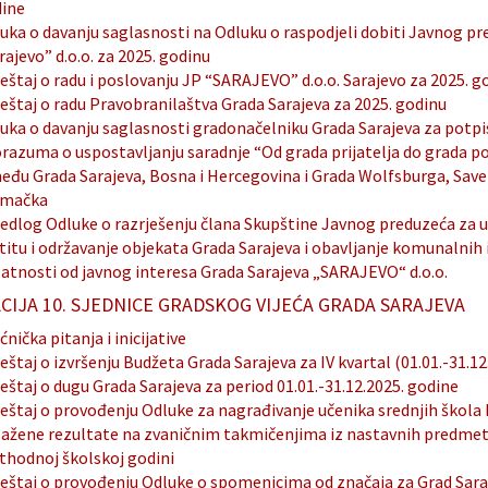
ine
uka o davanju saglasnosti na Odluku o raspodjeli dobiti Javnog p
rajevo” d.o.o. za 2025. godinu
ještaj o radu i poslovanju JP “SARAJEVO” d.o.o. Sarajevo za 2025. g
ještaj o radu Pravobranilaštva Grada Sarajeva za 2025. godinu
uka o davanju saglasnosti gradonačelniku Grada Sarajeva za potpi
razuma o uspostavljanju saradnje “Od grada prijatelja do grada 
eđu Grada Sarajeva, Bosna i Hercegovina i Grada Wolfsburga, Sav
emačka
jedlog Odluke o razrješenju člana Skupštine Javnog preduzeća za u
titu i održavanje objekata Grada Sarajeva i obavljanje komunalnih 
latnosti od javnog interesa Grada Sarajeva „SARAJEVO“ d.o.o.
CIJA 10. SJEDNICE GRADSKOG VIJEĆA GRADA SARAJEVA
ćnička pitanja i inicijative
ještaj o izvršenju Budžeta Grada Sarajeva za IV kvartal (01.01.-31.12
ještaj o dugu Grada Sarajeva za period 01.01.-31.12.2025. godine
ještaj o provođenju Odluke za nagrađivanje učenika srednjih škola k
ažene rezultate na zvaničnim takmičenjima iz nastavnih predmet
thodnoj školskoj godini
ještaj o provođenju Odluke o spomenicima od značaja za Grad Sara