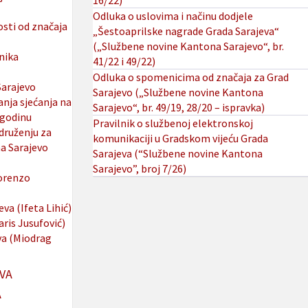
16/22)
Odluka o uslovima i načinu dodjele
osti od značaja
„Šestoaprilske nagrade Grada Sarajeva“
(„Službene novine Kantona Sarajevo“, br.
nika
41/22 i 49/22)
Odluka o spomenicima od značaja za Grad
Sarajevo
Sarajevo („Službene novine Kantona
nja sjećanja na
Sarajevo“, br. 49/19, 28/20 – ispravka)
 godinu
Pravilnik o službenoj elektronskoj
druženju za
komunikaciji u Gradskom vijeću Grada
a Sarajevo
Sarajeva (“Službene novine Kantona
Sarajevo”, broj 7/26)
Lorenzo
va (Ifeta Lihić)
ris Jusufović)
va (Miodrag
VA
A