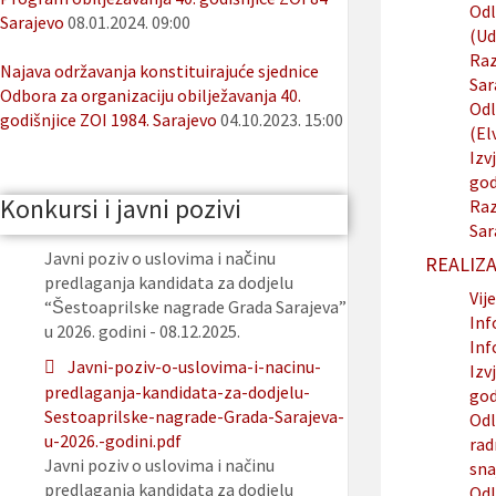
Odl
Sarajevo
08.01.2024. 09:00
(Ud
Raz
Najava održavanja konstituirajuće sjednice
Sar
Odbora za organizaciju obilježavanja 40.
Odl
godišnjice ZOI 1984. Sarajevo
04.10.2023. 15:00
(El
Izv
god
Konkursi i javni pozivi
Raz
Sar
Javni poziv o uslovima i načinu
REALIZA
predlaganja kandidata za dodjelu
Vije
“Šestoaprilske nagrade Grada Sarajeva”
Inf
u 2026. godini - 08.12.2025.
Inf
Javni-poziv-o-uslovima-i-nacinu-
Izv
predlaganja-kandidata-za-dodjelu-
god
Sestoaprilske-nagrade-Grada-Sarajeva-
Odl
u-2026.-godini.pdf
rad
Javni poziv o uslovima i načinu
sna
predlaganja kandidata za dodjelu
Odl