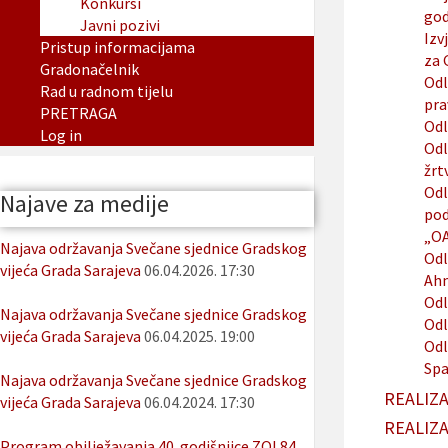
Konkursi
god
Javni pozivi
Izv
Pristup informacijama
za 
Gradonačelnik
Odl
Rad u radnom tijelu
pra
PRETRAGA
Odl
Log in
Odl
žrt
Odl
Najave za medije
pod
„O
Najava održavanja Svečane sjednice Gradskog
Odl
vijeća Grada Sarajeva
06.04.2026. 17:30
Ahm
Odl
Najava održavanja Svečane sjednice Gradskog
Odl
vijeća Grada Sarajeva
06.04.2025. 19:00
Odl
Spa
Najava održavanja Svečane sjednice Gradskog
REALIZA
vijeća Grada Sarajeva
06.04.2024. 17:30
REALIZA
Program obilježavanja 40. godišnjice ZOI 84