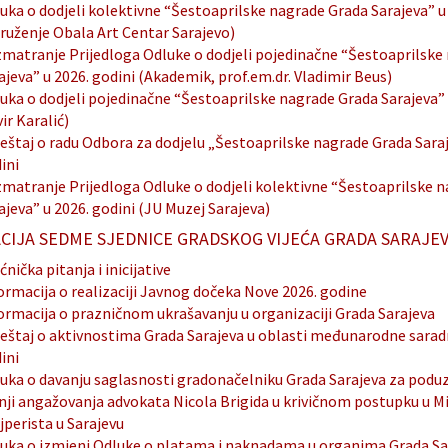
uka o dodjeli kolektivne “Šestoaprilske nagrade Grada Sarajeva” u 
ruženje Obala Art Centar Sarajevo)
matranje Prijedloga Odluke o dodjeli pojedinačne “Šestoaprilske
ajeva” u 2026. godini (Akademik, prof.em.dr. Vladimir Beus)
uka o dodjeli pojedinačne “Šestoaprilske nagrade Grada Sarajeva” 
vir Karalić)
ještaj o radu Odbora za dodjelu „Šestoaprilske nagrade Grada Saraj
ini
matranje Prijedloga Odluke o dodjeli kolektivne “Šestoaprilske 
ajeva” u 2026. godini (JU Muzej Sarajeva)
CIJA SEDME SJEDNICE GRADSKOG VIJEĆA GRADA SARAJE
ćnička pitanja i inicijative
ormacija o realizaciji Javnog dočeka Nove 2026. godine
ormacija o prazničnom ukrašavanju u organizaciji Grada Sarajeva
ještaj o aktivnostima Grada Sarajeva u oblasti međunarodne saradn
ini
uka o davanju saglasnosti gradonačelniku Grada Sarajeva za podu
nji angažovanja advokata Nicola Brigida u krivičnom postupku u Mi
jperista u Sarajevu
uka o izmjeni Odluke o platama i naknadama u organima Grada Sa