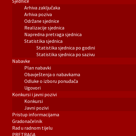
Sjednice
Arhiva zaključaka
Arhiva poziva
Održane sjednice
Realizacije sjednica
Napredna pretraga sjednica
Statistika sjednica
Statistika sjednica po godini
Statistika sjednica po sazivu
Nabavke
Plan nabavki
Obavještenja o nabavkama
Odluke o izboru ponuđača
Ugovori
Konkursi i javni pozivi
Konkursi
Javni pozivi
Pristup informacijama
Gradonačelnik
Rad u radnom tijelu
PRETRAGA