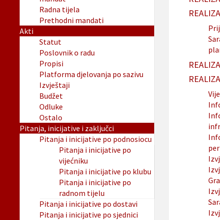
Radna tijela
REALIZA
Prethodni mandati
Pri
Akti
Sar
Statut
pla
Poslovnik o radu
Propisi
REALIZA
Platforma djelovanja po sazivu
REALIZA
Izvještaji
Vije
Budžet
Inf
Odluke
Inf
Ostalo
inf
Pitanja, inicijative i zaključci
Inf
Pitanja i inicijative po podnosiocu
per
Pitanja i inicijative po
Izv
vijećniku
Izv
Pitanja i inicijative po klubu
Gra
Pitanja i inicijative po
Izv
radnom tijelu
Sar
Pitanja i inicijative po dostavi
Izv
Pitanja i inicijative po sjednici