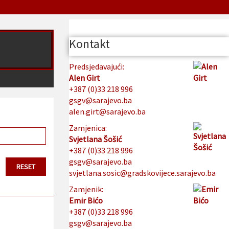
Kontakt
Predsjedavajući:
Alen Girt
+387 (0)33 218 996
gsgv@sarajevo.ba
alen.girt@sarajevo.ba
Zamjenica:
Svjetlana Šošić
+387 (0)33 218 996
gsgv@sarajevo.ba
svjetlana.sosic@gradskovijece.sarajevo.ba
Zamjenik:
Emir Bićo
+387 (0)33 218 996
gsgv@sarajevo.ba