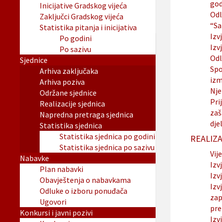
god
Inicijative Gradskog vijeća
Odl
Zaključci Gradskog vijeća
“Sa
Statistika pitanja i inicijativa
Izv
Po godini
Izv
Po sazivu
Odl
Sjednice
Spo
Arhiva zaključaka
izm
Arhiva poziva
Nj
Održane sjednice
Pri
Realizacije sjednica
zaš
Napredna pretraga sjednica
dje
Statistika sjednica
Statistika sjednica po godini
REALIZA
Statistika sjednica po sazivu
Vije
Nabavke
Izv
Plan nabavki
Izv
Obavještenja o nabavkama
Izv
Odluke o izboru ponuđača
zap
Ugovori
pre
Konkursi i javni pozivi
Izv