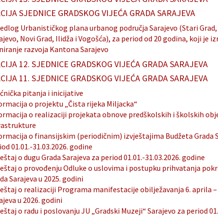
CIJA SJEDNICE GRADSKOG VIJEĆA GRADA SARAJEVA
jedlog Urbanističkog plana urbanog područja Sarajevo (Stari Grad,
ajevo, Novi Grad, Ilidža i Vogošća), za period od 20 godina, koji je i
niranje razvoja Kantona Sarajevo
CIJA 12. SJEDNICE GRADSKOG VIJEĆA GRADA SARAJEVA
CIJA 11. SJEDNICE GRADSKOG VIJEĆA GRADA SARAJEVA
ćnička pitanja i inicijative
ormacija o projektu „Čista rijeka Miljacka“
ormacija o realizaciji projekata obnove predškolskih i školskih obj
rastrukture
ormacija o finansijskim (periodičnim) izvještajima Budžeta Grada 
iod 01.01.-31.03.2026. godine
ještaj o dugu Grada Sarajeva za period 01.01.-31.03.2026. godine
ještaj o provođenju Odluke o uslovima i postupku prihvatanja pokr
da Sarajeva u 2025. godini
ještaj o realizaciji Programa manifestacije obilježavanja 6. aprila 
ajeva u 2026. godini
ještaj o radu i poslovanju JU „Gradski Muzeji“ Sarajevo za period 01