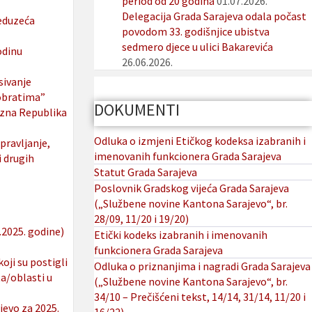
period od 20 godina
01.07.2026.
Delegacija Grada Sarajeva odala počast
reduzeća
povodom 33. godišnjice ubistva
sedmero djece u ulici Bakarevića
odinu
26.06.2026.
sivanje
pobratima”
DOKUMENTI
ezna Republika
Odluka o izmjeni Etičkog kodeksa izabranih i
pravljanje,
imenovanih funkcionera Grada Sarajeva
i drugih
Statut Grada Sarajeva
Poslovnik Gradskog vijeća Grada Sarajeva
(„Službene novine Kantona Sarajevo“, br.
28/09, 11/20 i 19/20)
.2025. godine)
Etički kodeks izabranih i imenovanih
funkcionera Grada Sarajeva
oji su postigli
Odluka o priznanjima i nagradi Grada Sarajeva
a/oblasti u
(„Službene novine Kantona Sarajevo“, br.
34/10 – Prečišćeni tekst, 14/14, 31/14, 11/20 i
jevo za 2025.