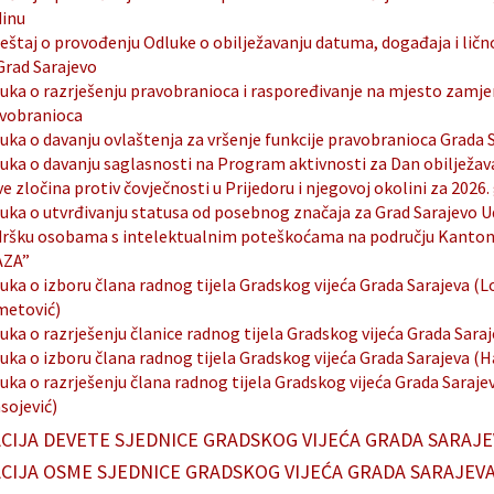
inu
ještaj o provođenju Odluke o obilježavanju datuma, događaja i ličn
Grad Sarajevo
uka o razrješenju pravobranioca i raspoređivanje na mjesto zamje
vobranioca
uka o davanju ovlaštenja za vršenje funkcije pravobranioca Grada 
uka o davanju saglasnosti na Program aktivnosti za Dan obilježava
ve zločina protiv čovječnosti u Prijedoru i njegovoj okolini za 2026.
uka o utvrđivanju statusa od posebnog značaja za Grad Sarajevo U
ršku osobama s intelektualnim poteškoćama na području Kanton
AZA”
uka o izboru člana radnog tijela Gradskog vijeća Grada Sarajeva (
etović)
uka o razrješenju članice radnog tijela Gradskog vijeća Grada Saraje
uka o izboru člana radnog tijela Gradskog vijeća Grada Sarajeva (Ha
uka o razrješenju člana radnog tijela Gradskog vijeća Grada Saraje
sojević)
CIJA DEVETE SJEDNICE GRADSKOG VIJEĆA GRADA SARAJE
CIJA OSME SJEDNICE GRADSKOG VIJEĆA GRADA SARAJEV