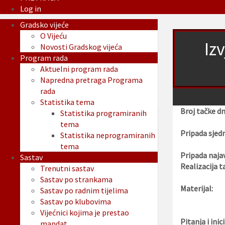
Log in
Gradsko vijeće
O Vijeću
Iz
Novosti Gradskog vijeća
Program rada
Aktuelni program rada
Napredna pretraga Programa
rada
Statistika tema
Broj tačke d
Statistika programiranih
tema
Pripada sjedn
Statistika neprogramiranih
tema
Pripada najav
Sastav
Realizacija t
Trenutni sastav
Sastav po strankama
Materijal:
Sastav po radnim tijelima
Sastav po klubovima
Vijećnici kojima je prestao
Pitanja i inici
mandat