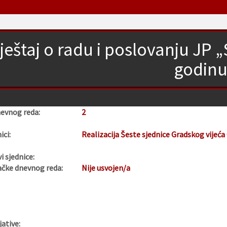
vještaj o radu i poslovanju JP 
godin
nevnog reda:
2
ici:
Realizacija Šeste sjednice Gradskog vijeća
i sjednice:
ačke dnevnog reda:
Nije usvojen/a
jative: