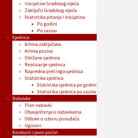
Inicijative Gradskog vijeća
Zaključci Gradskog vijeća
Statistika pitanja i inicijativa
Po godini
Po sazivu
Sjednice
Arhiva zaključaka
Arhiva poziva
Održane sjednice
Realizacije sjednica
Napredna pretraga sjednica
Statistika sjednica
Statistika sjednica po godini
Statistika sjednica po sazivu
Nabavke
Plan nabavki
Obavještenja o nabavkama
Odluke o izboru ponuđača
Ugovori
Konkursi i javni pozivi