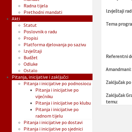
Radna tijela
Izvještaji rad
Prethodni mandati
Akti
Tema progra
Statut
Poslovnik o radu
Propisi
Platforma djelovanja po sazivu
Izvještaji
Referentni d
Budžet
Odluke
Amandmani:
Ostalo
Pitanja, inicijative i zaključci
Zaključak po
Pitanja i inicijative po podnosiocu
Pitanja i inicijative po
Zaključak Gr
vijećniku
temu:
Pitanja i inicijative po klubu
Pitanja i inicijative po
radnom tijelu
Pitanja i inicijative po dostavi
Pitanja i inicijative po sjednici