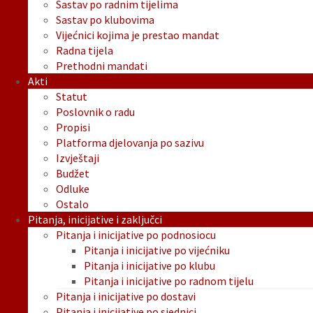
Sastav po radnim tijelima
Sastav po klubovima
Vijećnici kojima je prestao mandat
Radna tijela
Prethodni mandati
Akti
Statut
Poslovnik o radu
Propisi
Platforma djelovanja po sazivu
Izvještaji
Budžet
Odluke
Ostalo
Pitanja, inicijative i zaključci
Pitanja i inicijative po podnosiocu
Pitanja i inicijative po vijećniku
Pitanja i inicijative po klubu
Pitanja i inicijative po radnom tijelu
Pitanja i inicijative po dostavi
Pitanja i inicijative po sjednici