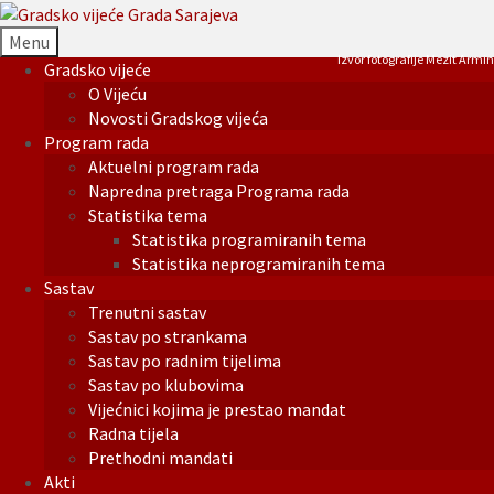
Menu
Izvor fotografije Mezit Armin
Gradsko vijeće
O Vijeću
Novosti Gradskog vijeća
Program rada
Aktuelni program rada
Napredna pretraga Programa rada
Statistika tema
Statistika programiranih tema
Statistika neprogramiranih tema
Sastav
Trenutni sastav
Sastav po strankama
Sastav po radnim tijelima
Sastav po klubovima
Vijećnici kojima je prestao mandat
Radna tijela
Prethodni mandati
Akti