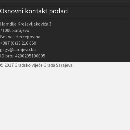
Osnovni kontakt podaci
Hamdije Kreševljakovića 3
71000 Sarajevo
Bosna i Hercegovina
+387 (0)33 216 659
gsgv@sarajevo.ba
ID broj: 4200295100005
© 2017 Gradsko vijeće Grada Sarajeva