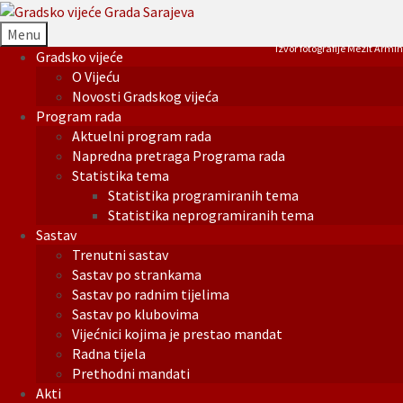
Menu
Izvor fotografije Mezit Armin
Gradsko vijeće
O Vijeću
Novosti Gradskog vijeća
Program rada
Aktuelni program rada
Napredna pretraga Programa rada
Statistika tema
Statistika programiranih tema
Statistika neprogramiranih tema
Sastav
Trenutni sastav
Sastav po strankama
Sastav po radnim tijelima
Sastav po klubovima
Vijećnici kojima je prestao mandat
Radna tijela
Prethodni mandati
Akti