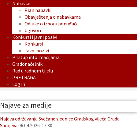
Nabavke
Plan nabavki
Obavještenja o nabavkama
Odluke o izboru ponuđača
Ugovori
Konkursi i javni pozivi
Konkursi
Javni pozivi
Pristup informacijama
Gradonačelnik
Rad u radnom tijelu
PRETRAGA
Log in
Najave za medije
Najava održavanja Svečane sjednice Gradskog vijeća Grada
Sarajeva
06.04.2026. 17:30