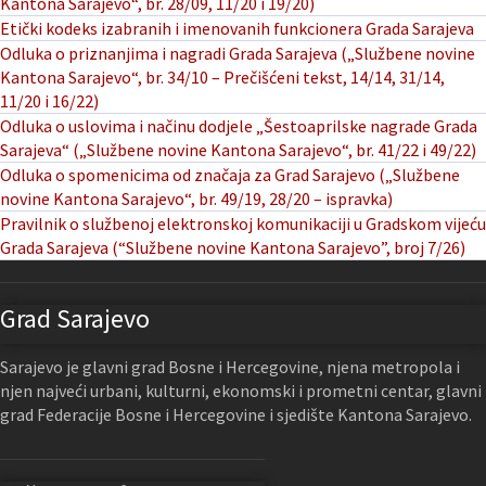
Kantona Sarajevo“, br. 28/09, 11/20 i 19/20)
Etički kodeks izabranih i imenovanih funkcionera Grada Sarajeva
Odluka o priznanjima i nagradi Grada Sarajeva („Službene novine
Kantona Sarajevo“, br. 34/10 – Prečišćeni tekst, 14/14, 31/14,
11/20 i 16/22)
Odluka o uslovima i načinu dodjele „Šestoaprilske nagrade Grada
Sarajeva“ („Službene novine Kantona Sarajevo“, br. 41/22 i 49/22)
Odluka o spomenicima od značaja za Grad Sarajevo („Službene
novine Kantona Sarajevo“, br. 49/19, 28/20 – ispravka)
Pravilnik o službenoj elektronskoj komunikaciji u Gradskom vijeću
Grada Sarajeva (“Službene novine Kantona Sarajevo”, broj 7/26)
Grad Sarajevo
Sarajevo je glavni grad Bosne i Hercegovine, njena metropola i
njen najveći urbani, kulturni, ekonomski i prometni centar, glavni
grad Federacije Bosne i Hercegovine i sjedište Kantona Sarajevo.