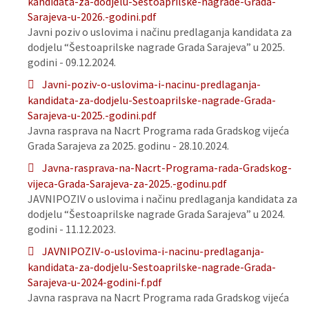
kandidata-za-dodjelu-Sestoaprilske-nagrade-Grada-
Sarajeva-u-2026.-godini.pdf
Javni poziv o uslovima i načinu predlaganja kandidata za
dodjelu “Šestoaprilske nagrade Grada Sarajeva” u 2025.
godini - 09.12.2024.
Javni-poziv-o-uslovima-i-nacinu-predlaganja-
kandidata-za-dodjelu-Sestoaprilske-nagrade-Grada-
Sarajeva-u-2025.-godini.pdf
Javna rasprava na Nacrt Programa rada Gradskog vijeća
Grada Sarajeva za 2025. godinu - 28.10.2024.
Javna-rasprava-na-Nacrt-Programa-rada-Gradskog-
vijeca-Grada-Sarajeva-za-2025.-godinu.pdf
JAVNIPOZIV o uslovima i načinu predlaganja kandidata za
dodjelu “Šestoaprilske nagrade Grada Sarajeva” u 2024.
godini - 11.12.2023.
JAVNIPOZIV-o-uslovima-i-nacinu-predlaganja-
kandidata-za-dodjelu-Sestoaprilske-nagrade-Grada-
Sarajeva-u-2024-godini-f.pdf
Javna rasprava na Nacrt Programa rada Gradskog vijeća