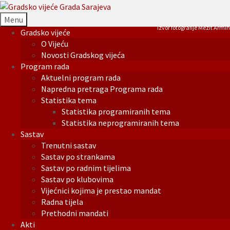
Menu
Izvor fotografije Mezit Armin
Gradsko vijeće
O Vijeću
Novosti Gradskog vijeća
Program rada
Aktuelni program rada
Napredna pretraga Programa rada
Statistika tema
Statistika programiranih tema
Statistika neprogramiranih tema
Sastav
Trenutni sastav
Sastav po strankama
Sastav po radnim tijelima
Sastav po klubovima
Vijećnici kojima je prestao mandat
Radna tijela
Prethodni mandati
Akti