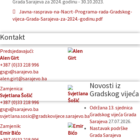
Grada Sarajeva za 2024. godinu - 30.10.2023.
Javna-rasprava-na-Nacrt-Programa-rada-Gradskog-
vijeca-Grada-Sarajeva-za-2024.-godinu.pdf
Kontakt
Predsjedavajući:
Alen Girt
+387 (0)33 218 996
gsgv@sarajevo.ba
alen.girt@sarajevo.ba
Novosti iz
Zamjenica:
Gradskog vijeća
Svjetlana Šošić
+387 (0)33 218 996
Održana 13. sjednica
gsgv@sarajevo.ba
Gradskog vijeća Grada
svjetlana.sosic@gradskovijece.sarajevo.ba
Sarajeva
27.07.2026.
Zamjenik:
Nastavak podrške
Emir Bićo
Grada Sarajeva
+387 (0)33 218 996