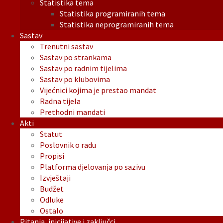
Statistika tema
Statistika programiranih tema
Statistika neprogramiranih tema
Sastav
Trenutni sastav
Sastav po strankama
Sastav po radnim tijelima
Sastav po klubovima
Vijećnici kojima je prestao mandat
Radna tijela
Prethodni mandati
Akti
Statut
Poslovnik o radu
Propisi
Platforma djelovanja po sazivu
Izvještaji
Budžet
Odluke
Ostalo
Pitanja, inicijative i zaključci