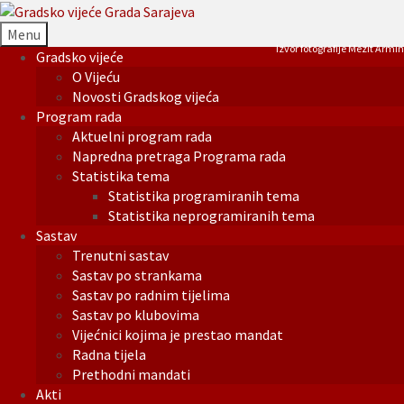
Menu
Izvor fotografije Mezit Armin
Gradsko vijeće
O Vijeću
Novosti Gradskog vijeća
Program rada
Aktuelni program rada
Napredna pretraga Programa rada
Statistika tema
Statistika programiranih tema
Statistika neprogramiranih tema
Sastav
Trenutni sastav
Sastav po strankama
Sastav po radnim tijelima
Sastav po klubovima
Vijećnici kojima je prestao mandat
Radna tijela
Prethodni mandati
Akti