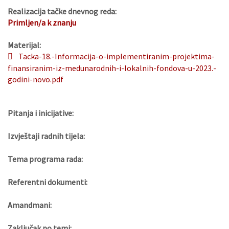
Realizacija tačke dnevnog reda:
Primljen/a k znanju
Materijal:
Tacka-18.-Informacija-o-implementiranim-projektima-
finansiranim-iz-medunarodnih-i-lokalnih-fondova-u-2023.-
godini-novo.pdf
Pitanja i inicijative:
Izvještaji radnih tijela:
Tema programa rada:
Referentni dokumenti:
Amandmani:
Zaključak po temi: