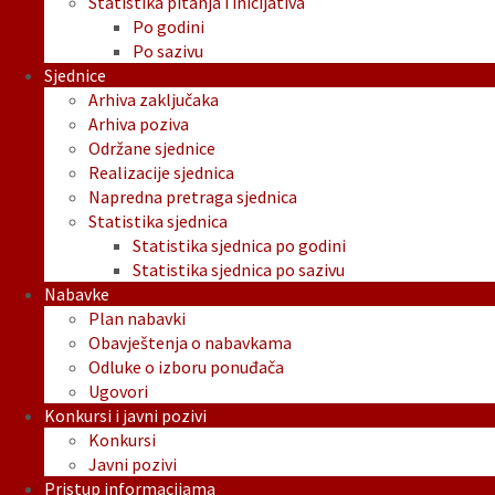
Statistika pitanja i inicijativa
Po godini
Po sazivu
Sjednice
Arhiva zaključaka
Arhiva poziva
Održane sjednice
Realizacije sjednica
Napredna pretraga sjednica
Statistika sjednica
Statistika sjednica po godini
Statistika sjednica po sazivu
Nabavke
Plan nabavki
Obavještenja o nabavkama
Odluke o izboru ponuđača
Ugovori
Konkursi i javni pozivi
Konkursi
Javni pozivi
Pristup informacijama