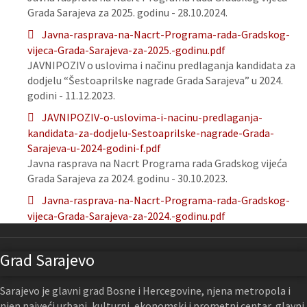
Grada Sarajeva za 2025. godinu - 28.10.2024.
Javna-rasprava-na-Nacrt-Programa-rada-Gradskog-
vijeca-Grada-Sarajeva-za-2025.-godinu.pdf
JAVNIPOZIV o uslovima i načinu predlaganja kandidata za
dodjelu “Šestoaprilske nagrade Grada Sarajeva” u 2024.
godini - 11.12.2023.
JAVNIPOZIV-o-uslovima-i-nacinu-predlaganja-
kandidata-za-dodjelu-Sestoaprilske-nagrade-Grada-
Sarajeva-u-2024-godini-f.pdf
Javna rasprava na Nacrt Programa rada Gradskog vijeća
Grada Sarajeva za 2024. godinu - 30.10.2023.
Javna-rasprava-na-Nacrt-Programa-rada-Gradskog-
vijeca-Grada-Sarajeva-za-2024.-godinu.pdf
Grad Sarajevo
Sarajevo je glavni grad Bosne i Hercegovine, njena metropola i
njen najveći urbani, kulturni, ekonomski i prometni centar, glavni