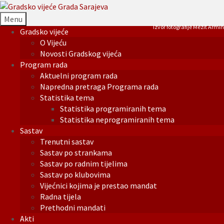
Menu
Izvor fotografije Mezit Armin
Gradsko vijeće
O Vijeću
Novosti Gradskog vijeća
Program rada
Aktuelni program rada
Napredna pretraga Programa rada
Statistika tema
Statistika programiranih tema
Statistika neprogramiranih tema
Sastav
Trenutni sastav
Sastav po strankama
Sastav po radnim tijelima
Sastav po klubovima
Vijećnici kojima je prestao mandat
Radna tijela
Prethodni mandati
Akti