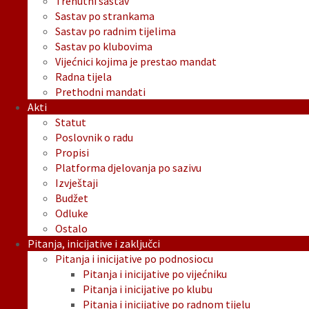
Trenutni sastav
Sastav po strankama
Sastav po radnim tijelima
Sastav po klubovima
Vijećnici kojima je prestao mandat
Radna tijela
Prethodni mandati
Akti
Statut
Poslovnik o radu
Propisi
Platforma djelovanja po sazivu
Izvještaji
Budžet
Odluke
Ostalo
Pitanja, inicijative i zaključci
Pitanja i inicijative po podnosiocu
Pitanja i inicijative po vijećniku
Pitanja i inicijative po klubu
Pitanja i inicijative po radnom tijelu