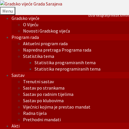
Menu
Izvor fotografije Mezit Armin
Gradsko vijeće
O Vijeću
Novosti Gradskog vijeća
Program rada
Aktuelni program rada
Napredna pretraga Programa rada
Statistika tema
Statistika programiranih tema
Statistika neprogramiranih tema
Sastav
Trenutni sastav
Sastav po strankama
Sastav po radnim tijelima
Sastav po klubovima
Vijećnici kojima je prestao mandat
Radna tijela
Prethodni mandati
Akti