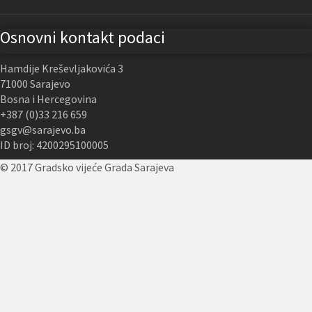
Osnovni kontakt podaci
Hamdije Kreševljakovića 3
71000 Sarajevo
Bosna i Hercegovina
+387 (0)33 216 659
gsgv@sarajevo.ba
ID broj: 4200295100005
© 2017 Gradsko vijeće Grada Sarajeva