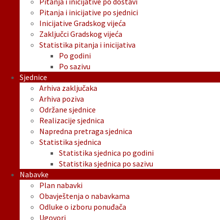
Pitanja i inicijative po dostavi
Pitanja i inicijative po sjednici
Inicijative Gradskog vijeća
Zaključci Gradskog vijeća
Statistika pitanja i inicijativa
Po godini
Po sazivu
Sjednice
Arhiva zaključaka
Arhiva poziva
Održane sjednice
Realizacije sjednica
Napredna pretraga sjednica
Statistika sjednica
Statistika sjednica po godini
Statistika sjednica po sazivu
Nabavke
Plan nabavki
Obavještenja o nabavkama
Odluke o izboru ponuđača
Ugovori