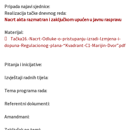
Pripada najavi sjednice:
Realizacija tačke dnevnog reda:
Nacrt akta razmatran i zaključkom upućen u javnu raspravu
Materijal:
Tačka16.-Nacrt-Odluke-o-pristupanju-izradi-Izmjena-i-
dopuna-Regulacionog-plana-“Kvadrant-C1-Marijin-Dvor”.pdf
Pitanja i inicijative:
Izvještaji radnih tijela:
Tema programa rada:
Referentni dokumenti:
Amandmani:
Zaključak po temi: