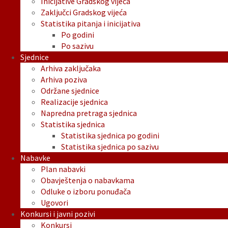
Inicijative Gradskog vijeća
Zaključci Gradskog vijeća
Statistika pitanja i inicijativa
Po godini
Po sazivu
Sjednice
Arhiva zaključaka
Arhiva poziva
Održane sjednice
Realizacije sjednica
Napredna pretraga sjednica
Statistika sjednica
Statistika sjednica po godini
Statistika sjednica po sazivu
Nabavke
Plan nabavki
Obavještenja o nabavkama
Odluke o izboru ponuđača
Ugovori
Konkursi i javni pozivi
Konkursi