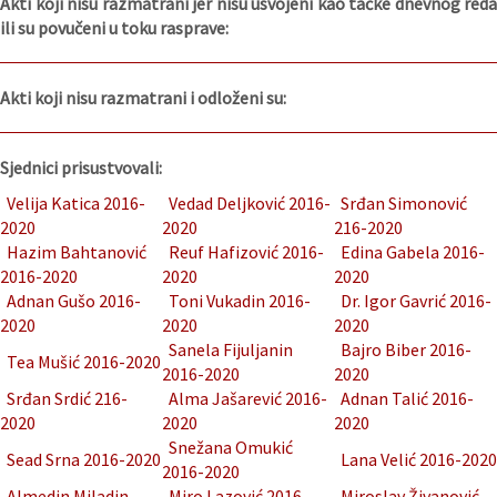
Akti koji nisu razmatrani jer nisu usvojeni kao tačke dnevnog reda
ili su povučeni u toku rasprave:
Akti koji nisu razmatrani i odloženi su:
Sjednici prisustvovali:
Velija Katica 2016-
Vedad Deljković 2016-
Srđan Simonović
2020
2020
216-2020
Hazim Bahtanović
Reuf Hafizović 2016-
Edina Gabela 2016-
2016-2020
2020
2020
Adnan Gušo 2016-
Toni Vukadin 2016-
Dr. Igor Gavrić 2016-
2020
2020
2020
Sanela Fijuljanin
Bajro Biber 2016-
Tea Mušić 2016-2020
2016-2020
2020
Srđan Srdić 216-
Alma Jašarević 2016-
Adnan Talić 2016-
2020
2020
2020
Snežana Omukić
Sead Srna 2016-2020
Lana Velić 2016-2020
2016-2020
Almedin Miladin
Miro Lazović 2016-
Miroslav Živanović