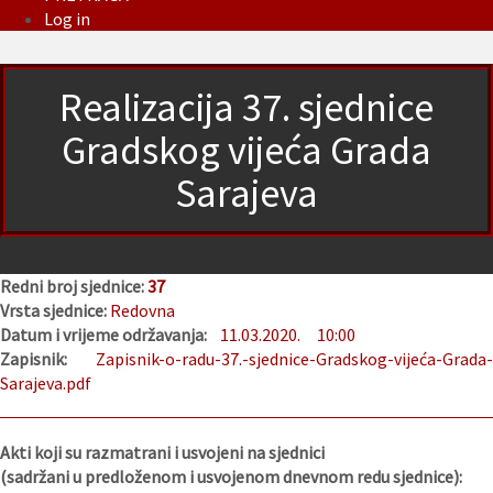
Log in
Realizacija 37. sjednice
Gradskog vijeća Grada
Sarajeva
Redni broj sjednice:
37
Vrsta sjednice:
Redovna
Datum i vrijeme održavanja:
11.03.2020.
10:00
Zapisnik:
Zapisnik-o-radu-37.-sjednice-Gradskog-vijeća-Grada
Sarajeva.pdf
Akti koji su razmatrani i usvojeni na sjednici
(sadržani u predloženom i usvojenom dnevnom redu sjednice):