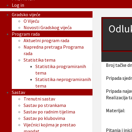
Log in
Gradsko vijeće
O Vijeću
Odluk
Novosti Gradskog vijeća
Program rada
Aktuelni program rada
Napredna pretraga Programa
rada
Statistika tema
Broj tačke d
Statistika programiranih
tema
Pripada sjedn
Statistika neprogramiranih
tema
Pripada najav
Sastav
Realizacija t
Trenutni sastav
Sastav po strankama
Materijal:
Sastav po radnim tijelima
Sastav po klubovima
Vijećnici kojima je prestao
Pitanja i inici
mandat