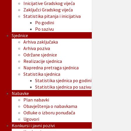
Inicijative Gradskog vijeća
Zaključci Gradskog vijeća
Statistika pitanja i inicijativa
Po godini
Po sazivu
Sjednice
Arhiva zaključaka
Arhiva poziva
Održane sjednice
Realizacije sjednica
Napredna pretraga sjednica
Statistika sjednica
Statistika sjednica po godini
Statistika sjednica po sazivu
Nabavke
Plan nabavki
Obavještenja o nabavkama
Odluke o izboru ponuđača
Ugovori
Konkursi i javni pozivi