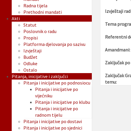
Radna tijela
Izvještaji rad
Prethodni mandati
Akti
Tema progra
Statut
Poslovnik o radu
Referentni d
Propisi
Platforma djelovanja po sazivu
Amandmani:
Izvještaji
Budžet
Zaključak po
Odluke
Ostalo
Zaključak Gr
Pitanja, inicijative i zaključci
temu:
Pitanja i inicijative po podnosiocu
Pitanja i inicijative po
vijećniku
Pitanja i inicijative po klubu
Pitanja i inicijative po
radnom tijelu
Pitanja i inicijative po dostavi
Pitanja i inicijative po sjednici