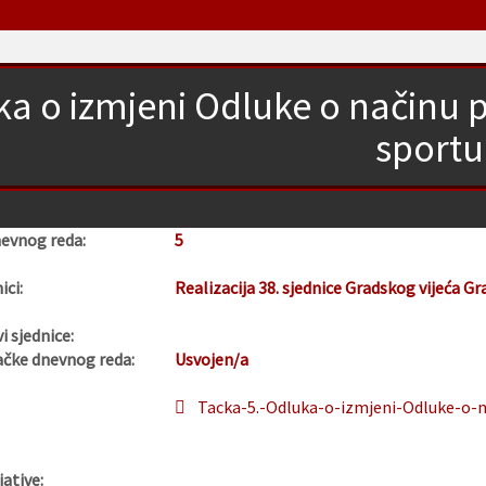
a o izmjeni Odluke o načinu 
sportu
nevnog reda:
5
ici:
Realizacija 38. sjednice Gradskog vijeća Gr
i sjednice:
ačke dnevnog reda:
Usvojen/a
Tacka-5.-Odluka-o-izmjeni-Odluke-o-n
jative: