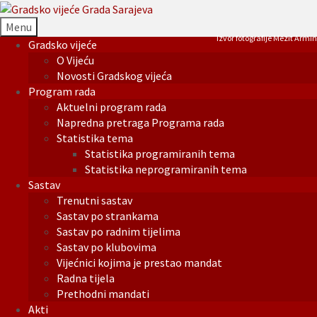
Menu
Izvor fotografije Mezit Armin
Gradsko vijeće
O Vijeću
Novosti Gradskog vijeća
Program rada
Aktuelni program rada
Napredna pretraga Programa rada
Statistika tema
Statistika programiranih tema
Statistika neprogramiranih tema
Sastav
Trenutni sastav
Sastav po strankama
Sastav po radnim tijelima
Sastav po klubovima
Vijećnici kojima je prestao mandat
Radna tijela
Prethodni mandati
Akti