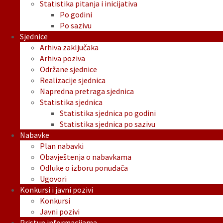
Statistika pitanja i inicijativa
Po godini
Po sazivu
Sjednice
Arhiva zaključaka
Arhiva poziva
Održane sjednice
Realizacije sjednica
Napredna pretraga sjednica
Statistika sjednica
Statistika sjednica po godini
Statistika sjednica po sazivu
Nabavke
Plan nabavki
Obavještenja o nabavkama
Odluke o izboru ponuđača
Ugovori
Konkursi i javni pozivi
Konkursi
Javni pozivi
Pristup informacijama