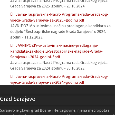
Javna rasprava na Nacrt Programa rada Gradskog vijeća
Grada Sarajeva za 2025. godinu - 28.10.2024.
Javna-rasprava-na-Nacrt-Programa-rada-Gradskog-
vijeca-Grada-Sarajeva-za-2025.-godinu.pdf
JAVNIPOZIV o uslovima i načinu predlaganja kandidata za
dodjelu “Šestoaprilske nagrade Grada Sarajeva” u 2024.
godini - 11.12.2023.
JAVNIPOZIV-o-uslovima-i-nacinu-predlaganja-
kandidata-za-dodjelu-Sestoaprilske-nagrade-Grada-
Sarajeva-u-2024-godini-f.pdf
Javna rasprava na Nacrt Programa rada Gradskog vijeća
Grada Sarajeva za 2024. godinu - 30.10.2023.
Javna-rasprava-na-Nacrt-Programa-rada-Gradskog-
vijeca-Grada-Sarajeva-za-2024.-godinu.pdf
Grad Sarajevo
Sarajevo je glavni grad Bosne i Hercegovine, njena metropola i