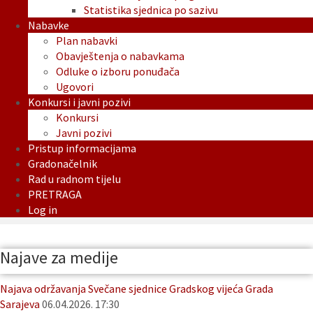
Statistika sjednica po sazivu
Nabavke
Plan nabavki
Obavještenja o nabavkama
Odluke o izboru ponuđača
Ugovori
Konkursi i javni pozivi
Konkursi
Javni pozivi
Pristup informacijama
Gradonačelnik
Rad u radnom tijelu
PRETRAGA
Log in
Najave za medije
Najava održavanja Svečane sjednice Gradskog vijeća Grada
Sarajeva
06.04.2026. 17:30