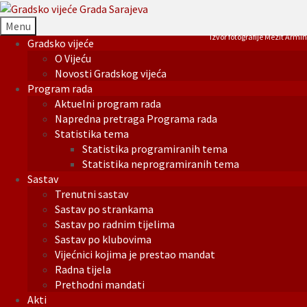
Menu
Izvor fotografije Mezit Armin
Gradsko vijeće
O Vijeću
Novosti Gradskog vijeća
Program rada
Aktuelni program rada
Napredna pretraga Programa rada
Statistika tema
Statistika programiranih tema
Statistika neprogramiranih tema
Sastav
Trenutni sastav
Sastav po strankama
Sastav po radnim tijelima
Sastav po klubovima
Vijećnici kojima je prestao mandat
Radna tijela
Prethodni mandati
Akti