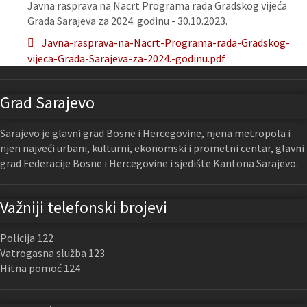
Javna rasprava na Nacrt Programa rada Gradskog vijeća
Grada Sarajeva za 2024. godinu - 30.10.2023.
Javna-rasprava-na-Nacrt-Programa-rada-Gradskog-
vijeca-Grada-Sarajeva-za-2024.-godinu.pdf
Grad Sarajevo
Sarajevo je glavni grad Bosne i Hercegovine, njena metropola i
njen najveći urbani, kulturni, ekonomski i prometni centar, glavni
grad Federacije Bosne i Hercegovine i sjedište Kantona Sarajevo.
Važniji telefonski brojevi
Policija 122
Vatrogasna služba 123
Hitna pomoć 124