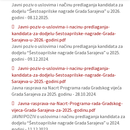
Javni poziv o uslovima i načinu predlaganja kandidata za
dodjelu “Šestoaprilske nagrade Grada Sarajeva” u 2026.
godini - 08.12.2025.
Javni-poziv-o-uslovima-i-nacinu-predlaganja-
kandidata-za-dodjelu-Sestoaprilske-nagrade-Grada-
Sarajeva-u-2026.-godini.pdf
Javni poziv o uslovima i načinu predlaganja kandidata za
dodjelu “Šestoaprilske nagrade Grada Sarajeva” u 2025.
godini - 09.12.2024.
Javni-poziv-o-uslovima-i-nacinu-predlaganja-
kandidata-za-dodjelu-Sestoaprilske-nagrade-Grada-
Sarajeva-u-2025.-godini.pdf
Javna rasprava na Nacrt Programa rada Gradskog vijeća
Grada Sarajeva za 2025. godinu - 28.10.2024.
Javna-rasprava-na-Nacrt-Programa-rada-Gradskog-
vijeca-Grada-Sarajeva-za-2025.-godinu.pdf
JAVNIPOZIV o uslovima i načinu predlaganja kandidata za
dodjelu “Šestoaprilske nagrade Grada Sarajeva” u 2024.
godini - 11.12.2023.