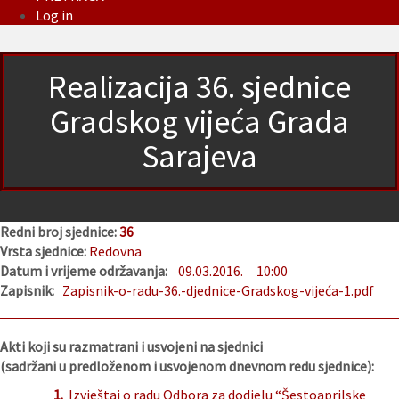
Log in
Realizacija 36. sjednice
Gradskog vijeća Grada
Sarajeva
Redni broj sjednice:
36
Vrsta sjednice:
Redovna
Datum i vrijeme održavanja:
09.03.2016.
10:00
Zapisnik:
Zapisnik-o-radu-36.-djednice-Gradskog-vijeća-1.pdf
Akti koji su razmatrani i usvojeni na sjednici
(sadržani u predloženom i usvojenom dnevnom redu sjednice):
1.
Izvještaj o radu Odbora za dodjelu “Šestoaprilske