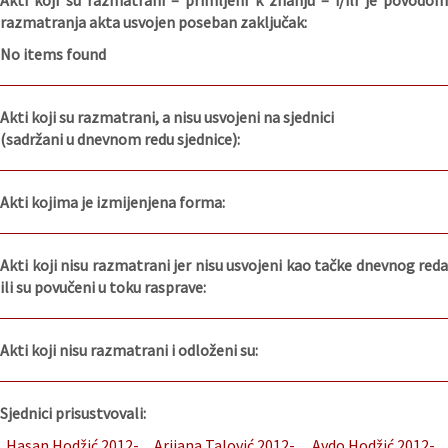
Akti koji su razmatrani – primljeni k znanju – i/ili je povodom
razmatranja akta usvojen poseban zaključak:
No items found
Akti koji su razmatrani, a nisu usvojeni na sjednici
(sadržani u dnevnom redu sjednice):
Akti kojima je izmijenjena forma:
Akti koji nisu razmatrani jer nisu usvojeni kao tačke dnevnog reda
ili su povučeni u toku rasprave:
Akti koji nisu razmatrani i odloženi su:
Sjednici prisustvovali:
Hasan Hodžić 2012-
Arijana Talović 2012-
Avdo Hodžić 2012-