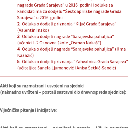
nagrade Grada Sarajeva” u 2016. godini i odluke sa
kandidatima za dodjelu “Šestoaprilske nagrade Grada
Sarajeva” u 2016. godini
2.
Odluka o dodjeli priznanja “Ključ Grada Sarajeva”
(Valentin Inzko)
3.
Odluka o dodjeli nagrade “Sarajevska pahuljica”
(učenici I-2 Osnovne škole „Osman Nakaš“)
4.
Odluka o dodjeli nagrade “Sarajevska pahuljica” (Ilma
Kazazić)
5.
Odluka o dodjeli priznanja “Zahvalnica Grada Sarajeva”
(učiteljice Sanela Ljumanović i Anisa Šetkić-Sendić)
Akti koji su razmatrani i usvojeni na sjednici
(naknadno uvršteni – postali sastavni dio dnevnog reda sjednice):
Vijećnička pitanja i inicijative: