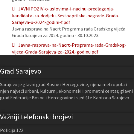
JAVNIPOZIV-o-uslovima-i-nacinu-predlaganja-
kandidata-za-dodjelu-Sestoaprilske-nagrade-Grada-
Sarajeva-u-2024-godini-f.pdf
Javna rasprava na Nacrt Programa rada Gradskog vijeća
Grada Sarajeva za 2024. godinu - 30.10.2023.
Javna-rasprava-na-Nacrt-Programa-rada-Gradskog-
vijeca-Grada-Sarajeva-za-2024.-godinu.pdf
Grad Sarajevo
Sarajevo je glavni grad Bosne i Hercegovine, njena metropola i
njen najveći urbani, kulturni, ekonomski i prometni centar, glavni
grad Federacije Bosne i Hercegovine i sjedište Kantona Sarajevo.
Važniji telefonski brojevi
Policija 122