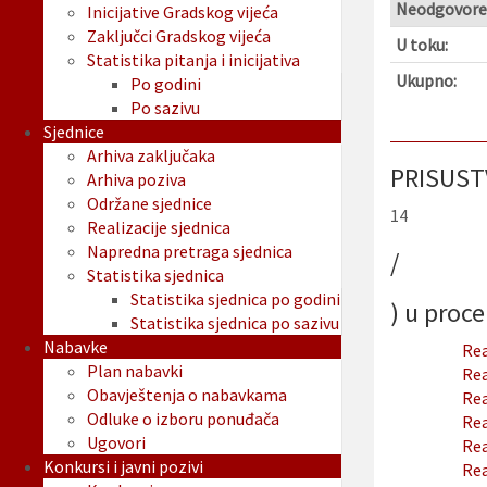
Neodgovore
Inicijative Gradskog vijeća
Zaključci Gradskog vijeća
U toku:
Statistika pitanja i inicijativa
Ukupno:
Po godini
Po sazivu
Sjednice
Arhiva zaključaka
PRISUST
Arhiva poziva
Održane sjednice
14
Realizacije sjednica
Napredna pretraga sjednica
/
Statistika sjednica
Statistika sjednica po godini
) u proc
Statistika sjednica po sazivu
Nabavke
Rea
Plan nabavki
Rea
Obavještenja o nabavkama
Rea
Odluke o izboru ponuđača
Rea
Ugovori
Rea
Konkursi i javni pozivi
Rea