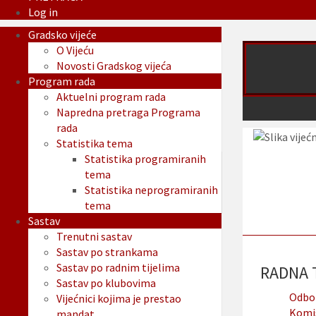
Log in
Gradsko vijeće
O Vijeću
Novosti Gradskog vijeća
Program rada
Aktuelni program rada
Napredna pretraga Programa
rada
Statistika tema
Statistika programiranih
tema
Statistika neprogramiranih
tema
Sastav
Trenutni sastav
Sastav po strankama
Sastav po radnim tijelima
RADNA T
Sastav po klubovima
Odbor
Vijećnici kojima je prestao
Komis
mandat