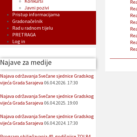
Konkursi
Rea
Javni pozivi
Rea
Pristup informacijama
Rea
Gradonačelnik
Rea
Rad u radnom tijelu
Rea
PRETRAGA
Rea
Log in
Rea
Rea
Najave za medije
Najava održavanja Svečane sjednice Gradskog
vijeća Grada Sarajeva
06.04.2026. 17:30
Najava održavanja Svečane sjednice Gradskog
vijeća Grada Sarajeva
06.04.2025. 19:00
Najava održavanja Svečane sjednice Gradskog
vijeća Grada Sarajeva
06.04.2024. 17:30
Program obilježavanja 40. godišnjice ZOI 84