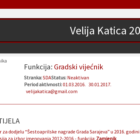
Velija Katica 2
Funkcija:
Gradski vijećnik
Stranka:
SDA
Status:
Neaktivan
Period aktivnosti:
01.03.2016.
30.01.2017.
velijakatica@gmail.com
IJELA
 za dodjelu “Šestoaprilske nagrade Grada Sarajeva” u 2016. godini
ija za izbor imenovanja 2012-2016
- funkcija:
Zamjenik