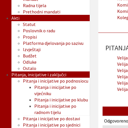
Komis
Radna tijela
Komis
Prethodni mandati
Koleg
Akti
Statut
Poslovnik o radu
Propisi
Platforma djelovanja po sazivu
PITANJA 
Izvještaji
Budžet
Velija
Odluke
Velija
Ostalo
Velija
Pitanja, inicijative i zaključci
Velija
Pitanja i inicijative po podnosiocu
Velija
Pitanja i inicijative po
Velija
vijećniku
Pitanja i inicijative po klubu
Pitanja i inicijative po
radnom tijelu
Pitanja i inicijative po dostavi
Odgovoreno
Pitanja i inicijative po sjednici