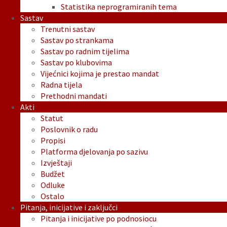
Statistika neprogramiranih tema
Sastav
Trenutni sastav
Sastav po strankama
Sastav po radnim tijelima
Sastav po klubovima
Vijećnici kojima je prestao mandat
Radna tijela
Prethodni mandati
Akti
Statut
Poslovnik o radu
Propisi
Platforma djelovanja po sazivu
Izvještaji
Budžet
Odluke
Ostalo
Pitanja, inicijative i zaključci
Pitanja i inicijative po podnosiocu