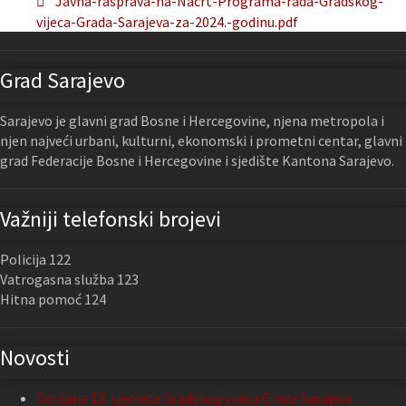
Javna-rasprava-na-Nacrt-Programa-rada-Gradskog-
vijeca-Grada-Sarajeva-za-2024.-godinu.pdf
Grad Sarajevo
Sarajevo je glavni grad Bosne i Hercegovine, njena metropola i
njen najveći urbani, kulturni, ekonomski i prometni centar, glavni
grad Federacije Bosne i Hercegovine i sjedište Kantona Sarajevo.
Važniji telefonski brojevi
Policija 122
Vatrogasna služba 123
Hitna pomoć 124
Novosti
Održana 13. sjednica Gradskog vijeća Grada Sarajeva