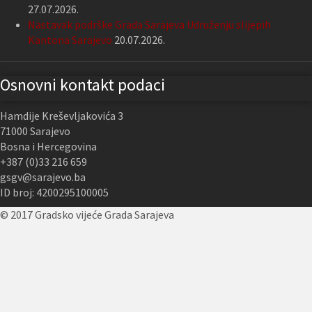
27.07.2026.
Nastavak podrške Grada Sarajeva Udruženju slijepih
Kantona Sarajevo
20.07.2026.
Osnovni kontakt podaci
Hamdije Kreševljakovića 3
71000 Sarajevo
Bosna i Hercegovina
+387 (0)33 216 659
gsgv@sarajevo.ba
ID broj: 4200295100005
© 2017 Gradsko vijeće Grada Sarajeva