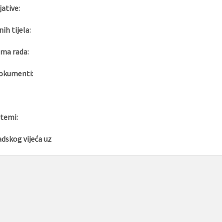
jative:
nih tijela:
ma rada:
okumenti:
 temi:
adskog vijeća uz