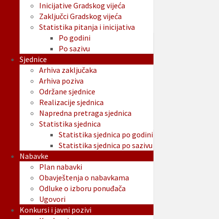
Inicijative Gradskog vijeća
Zaključci Gradskog vijeća
Statistika pitanja i inicijativa
Po godini
Po sazivu
Sjednice
Arhiva zaključaka
Arhiva poziva
Održane sjednice
Realizacije sjednica
Napredna pretraga sjednica
Statistika sjednica
Statistika sjednica po godini
Statistika sjednica po sazivu
Nabavke
Plan nabavki
Obavještenja o nabavkama
Odluke o izboru ponuđača
Ugovori
Konkursi i javni pozivi