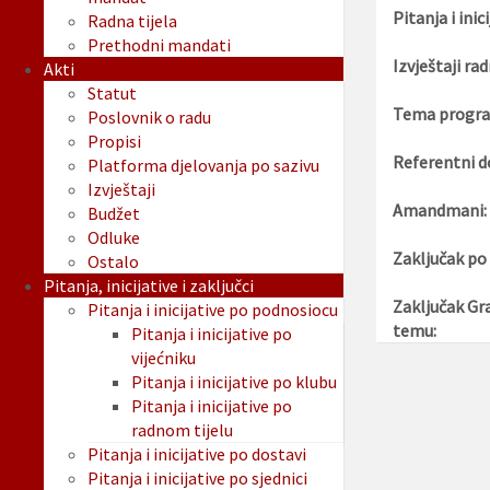
Pitanja i inici
Radna tijela
Prethodni mandati
Izvještaji rad
Akti
Statut
Tema progra
Poslovnik o radu
Propisi
Referentni d
Platforma djelovanja po sazivu
Izvještaji
Amandmani:
Budžet
Odluke
Zaključak po
Ostalo
Pitanja, inicijative i zaključci
Zaključak Gr
Pitanja i inicijative po podnosiocu
temu:
Pitanja i inicijative po
vijećniku
Pitanja i inicijative po klubu
Pitanja i inicijative po
radnom tijelu
Pitanja i inicijative po dostavi
Pitanja i inicijative po sjednici