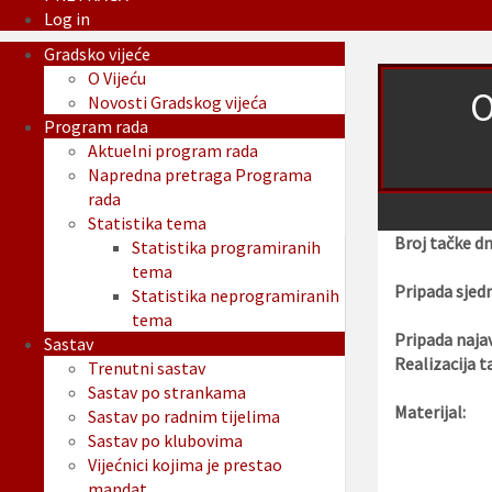
Log in
Gradsko vijeće
O Vijeću
O
Novosti Gradskog vijeća
Program rada
Aktuelni program rada
Napredna pretraga Programa
rada
Statistika tema
Broj tačke d
Statistika programiranih
tema
Pripada sjedn
Statistika neprogramiranih
tema
Pripada najav
Sastav
Realizacija t
Trenutni sastav
Sastav po strankama
Materijal:
Sastav po radnim tijelima
Sastav po klubovima
Vijećnici kojima je prestao
mandat