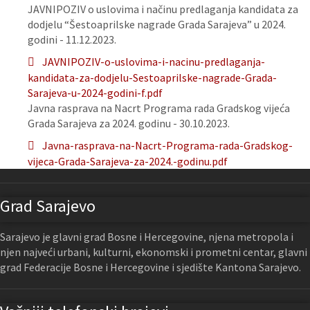
JAVNIPOZIV o uslovima i načinu predlaganja kandidata za
dodjelu “Šestoaprilske nagrade Grada Sarajeva” u 2024.
godini - 11.12.2023.
JAVNIPOZIV-o-uslovima-i-nacinu-predlaganja-
kandidata-za-dodjelu-Sestoaprilske-nagrade-Grada-
Sarajeva-u-2024-godini-f.pdf
Javna rasprava na Nacrt Programa rada Gradskog vijeća
Grada Sarajeva za 2024. godinu - 30.10.2023.
Javna-rasprava-na-Nacrt-Programa-rada-Gradskog-
vijeca-Grada-Sarajeva-za-2024.-godinu.pdf
Grad Sarajevo
Sarajevo je glavni grad Bosne i Hercegovine, njena metropola i
njen najveći urbani, kulturni, ekonomski i prometni centar, glavni
grad Federacije Bosne i Hercegovine i sjedište Kantona Sarajevo.