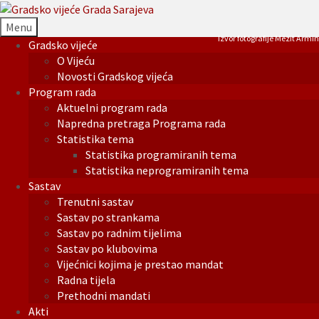
Menu
Izvor fotografije Mezit Armin
Gradsko vijeće
O Vijeću
Novosti Gradskog vijeća
Program rada
Aktuelni program rada
Napredna pretraga Programa rada
Statistika tema
Statistika programiranih tema
Statistika neprogramiranih tema
Sastav
Trenutni sastav
Sastav po strankama
Sastav po radnim tijelima
Sastav po klubovima
Vijećnici kojima je prestao mandat
Radna tijela
Prethodni mandati
Akti