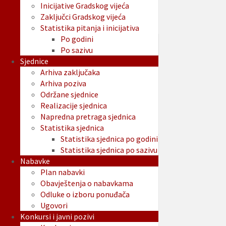
Inicijative Gradskog vijeća
Zaključci Gradskog vijeća
Statistika pitanja i inicijativa
Po godini
Po sazivu
Sjednice
Arhiva zaključaka
Arhiva poziva
Održane sjednice
Realizacije sjednica
Napredna pretraga sjednica
Statistika sjednica
Statistika sjednica po godini
Statistika sjednica po sazivu
Nabavke
Plan nabavki
Obavještenja o nabavkama
Odluke o izboru ponuđača
Ugovori
Konkursi i javni pozivi