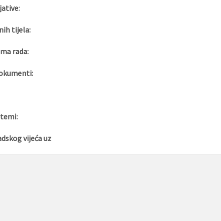
jative:
nih tijela:
ma rada:
okumenti:
 temi:
adskog vijeća uz