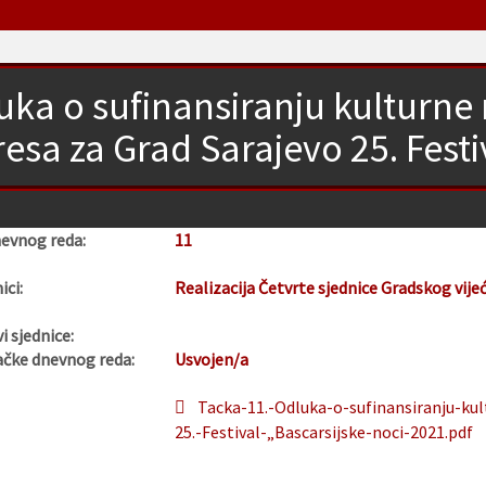
uka o sufinansiranju kulturne
resa za Grad Sarajevo 25. Festi
nevnog reda:
11
ici:
Realizacija Četvrte sjednice Gradskog vije
i sjednice:
ačke dnevnog reda:
Usvojen/a
Tacka-11.-Odluka-o-sufinansiranju-ku
25.-Festival-„Bascarsijske-noci-2021.pdf