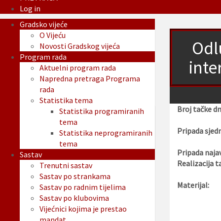
Log in
Gradsko vijeće
O Vijeću
Odl
Novosti Gradskog vijeća
Program rada
inte
Aktuelni program rada
Napredna pretraga Programa
rada
Statistika tema
Broj tačke d
Statistika programiranih
tema
Pripada sjedn
Statistika neprogramiranih
tema
Pripada najav
Sastav
Realizacija t
Trenutni sastav
Sastav po strankama
Materijal:
Sastav po radnim tijelima
Sastav po klubovima
Vijećnici kojima je prestao
mandat