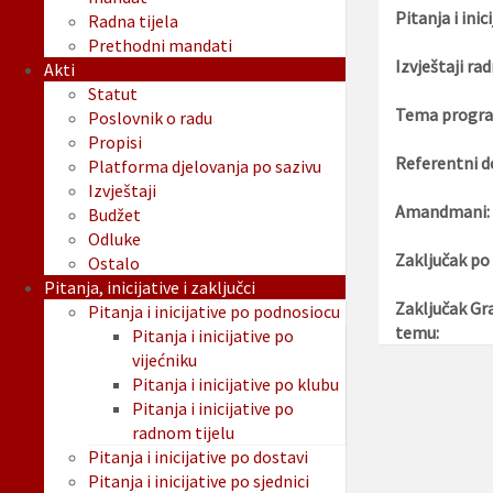
Pitanja i inici
Radna tijela
Prethodni mandati
Izvještaji rad
Akti
Statut
Tema progra
Poslovnik o radu
Propisi
Referentni d
Platforma djelovanja po sazivu
Izvještaji
Amandmani:
Budžet
Odluke
Zaključak po
Ostalo
Pitanja, inicijative i zaključci
Zaključak Gr
Pitanja i inicijative po podnosiocu
temu:
Pitanja i inicijative po
vijećniku
Pitanja i inicijative po klubu
Pitanja i inicijative po
radnom tijelu
Pitanja i inicijative po dostavi
Pitanja i inicijative po sjednici