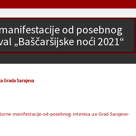
 manifestacije od posebnog
val „Baščaršijske noći 2021“
ća Grada Sarajeva
lturne-manifestacije-od-posebnog-interesa-za-Grad-Sarajevo-