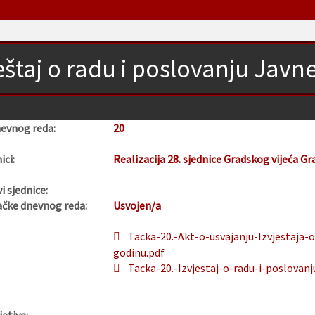
eštaj o radu i poslovanju Jav
nevnog reda:
20
ici:
Realizacija 28. sjednice Gradskog vijeća Gr
i sjednice:
ačke dnevnog reda:
Usvojen/a
Tacka-20.-Akt-o-usvajanju-Izvjestaja-
godinu.pdf
Tacka-20.-Izvjestaj-o-radu-i-poslovan