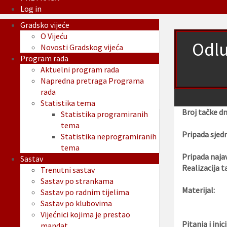
Log in
Gradsko vijeće
O Vijeću
Odlu
Novosti Gradskog vijeća
Program rada
Aktuelni program rada
Napredna pretraga Programa
rada
Statistika tema
Broj tačke d
Statistika programiranih
tema
Pripada sjedn
Statistika neprogramiranih
tema
Pripada najav
Sastav
Realizacija t
Trenutni sastav
Sastav po strankama
Materijal:
Sastav po radnim tijelima
Sastav po klubovima
Vijećnici kojima je prestao
Pitanja i inici
mandat