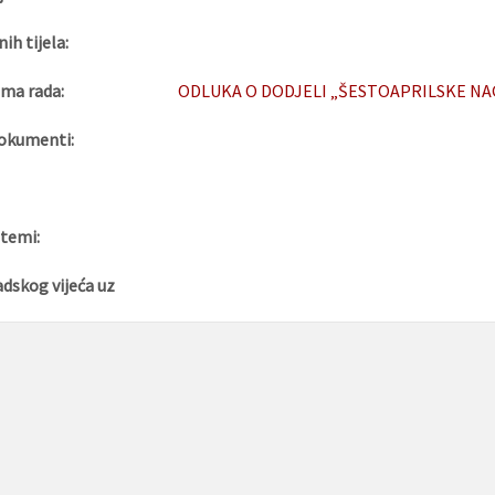
nih tijela:
ma rada:
ODLUKA O DODJELI „ŠESTOAPRILSKE NAGR
okumenti:
 temi:
adskog vijeća uz