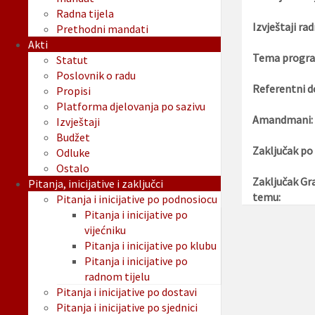
Radna tijela
Izvještaji rad
Prethodni mandati
Akti
Tema progra
Statut
Poslovnik o radu
Referentni d
Propisi
Platforma djelovanja po sazivu
Amandmani:
Izvještaji
Budžet
Zaključak po
Odluke
Ostalo
Zaključak Gr
Pitanja, inicijative i zaključci
temu:
Pitanja i inicijative po podnosiocu
Pitanja i inicijative po
vijećniku
Pitanja i inicijative po klubu
Pitanja i inicijative po
radnom tijelu
Pitanja i inicijative po dostavi
Pitanja i inicijative po sjednici