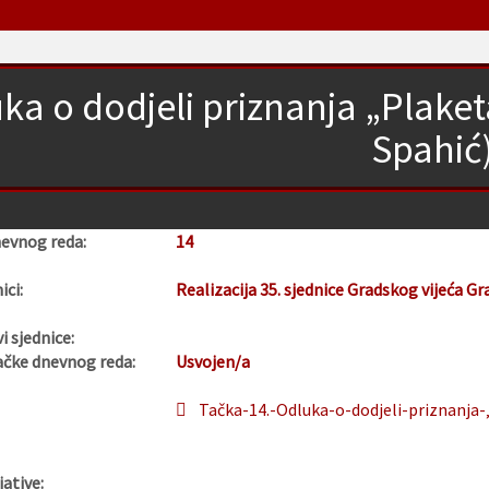
ka o dodjeli priznanja „Plaket
Spahić
nevnog reda:
14
ici:
Realizacija 35. sjednice Gradskog vijeća Gr
i sjednice:
ačke dnevnog reda:
Usvojen/a
Tačka-14.-Odluka-o-dodjeli-priznanja-
jative: