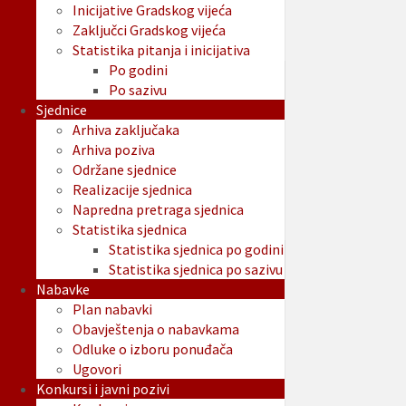
Inicijative Gradskog vijeća
Zaključci Gradskog vijeća
Statistika pitanja i inicijativa
Po godini
Po sazivu
Sjednice
Arhiva zaključaka
Arhiva poziva
Održane sjednice
Realizacije sjednica
Napredna pretraga sjednica
Statistika sjednica
Statistika sjednica po godini
Statistika sjednica po sazivu
Nabavke
Plan nabavki
Obavještenja o nabavkama
Odluke o izboru ponuđača
Ugovori
Konkursi i javni pozivi