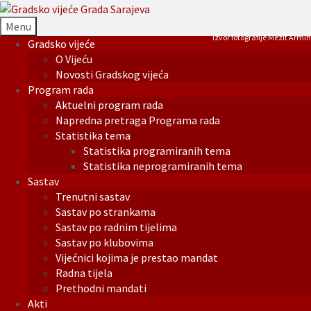
Menu
Izvor fotografije Mezit Armin
Gradsko vijeće
O Vijeću
Novosti Gradskog vijeća
Program rada
Aktuelni program rada
Napredna pretraga Programa rada
Statistika tema
Statistika programiranih tema
Statistika neprogramiranih tema
Sastav
Trenutni sastav
Sastav po strankama
Sastav po radnim tijelima
Sastav po klubovima
Vijećnici kojima je prestao mandat
Radna tijela
Prethodni mandati
Akti