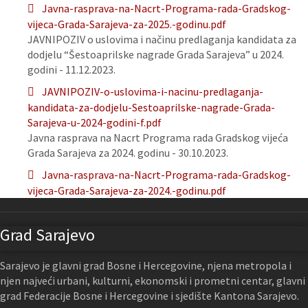
Javna-rasprava-na-Nacrt-Programa-rada-Gradskog-
vijeca-Grada-Sarajeva-za-2025.-godinu.pdf
JAVNIPOZIV o uslovima i načinu predlaganja kandidata za
dodjelu “Šestoaprilske nagrade Grada Sarajeva” u 2024.
godini - 11.12.2023.
JAVNIPOZIV-o-uslovima-i-nacinu-predlaganja-
kandidata-za-dodjelu-Sestoaprilske-nagrade-Grada-
Sarajeva-u-2024-godini-f.pdf
Javna rasprava na Nacrt Programa rada Gradskog vijeća
Grada Sarajeva za 2024. godinu - 30.10.2023.
Javna-rasprava-na-Nacrt-Programa-rada-Gradskog-
vijeca-Grada-Sarajeva-za-2024.-godinu.pdf
Grad Sarajevo
Sarajevo je glavni grad Bosne i Hercegovine, njena metropola i
njen najveći urbani, kulturni, ekonomski i prometni centar, glavni
grad Federacije Bosne i Hercegovine i sjedište Kantona Sarajevo.