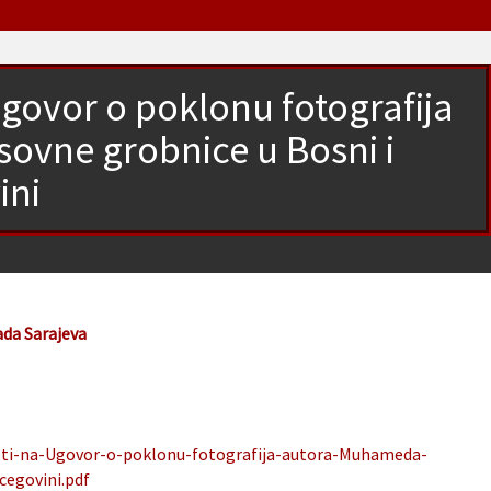
govor o poklonu fotografija
vne grobnice u Bosni i
ini
ada Sarajeva
sti-na-Ugovor-o-poklonu-fotografija-autora-Muhameda-
cegovini.pdf