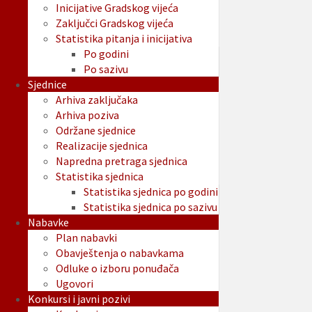
Inicijative Gradskog vijeća
Zaključci Gradskog vijeća
Statistika pitanja i inicijativa
Po godini
Po sazivu
Sjednice
Arhiva zaključaka
Arhiva poziva
Održane sjednice
Realizacije sjednica
Napredna pretraga sjednica
Statistika sjednica
Statistika sjednica po godini
Statistika sjednica po sazivu
Nabavke
Plan nabavki
Obavještenja o nabavkama
Odluke o izboru ponuđača
Ugovori
Konkursi i javni pozivi