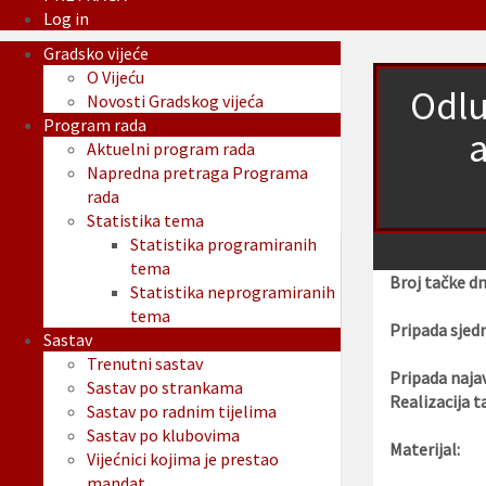
Log in
Gradsko vijeće
O Vijeću
Odlu
Novosti Gradskog vijeća
Program rada
Aktuelni program rada
Napredna pretraga Programa
rada
Statistika tema
Statistika programiranih
tema
Broj tačke d
Statistika neprogramiranih
tema
Pripada sjedn
Sastav
Trenutni sastav
Pripada najav
Sastav po strankama
Realizacija t
Sastav po radnim tijelima
Sastav po klubovima
Materijal:
Vijećnici kojima je prestao
mandat