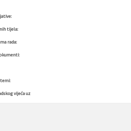
jative:
nih tijela:
ma rada:
okumenti:
 temi:
adskog vijeća uz