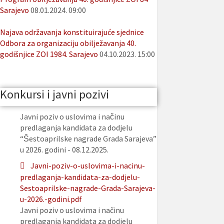
Sarajevo
08.01.2024. 09:00
Najava održavanja konstituirajuće sjednice
Odbora za organizaciju obilježavanja 40.
godišnjice ZOI 1984. Sarajevo
04.10.2023. 15:00
Konkursi i javni pozivi
Javni poziv o uslovima i načinu
predlaganja kandidata za dodjelu
“Šestoaprilske nagrade Grada Sarajeva”
u 2026. godini - 08.12.2025.
Javni-poziv-o-uslovima-i-nacinu-
predlaganja-kandidata-za-dodjelu-
Sestoaprilske-nagrade-Grada-Sarajeva-
u-2026.-godini.pdf
Javni poziv o uslovima i načinu
predlaganja kandidata za dodjelu