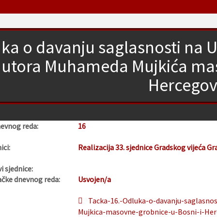
ka o davanju saglasnosti na U
autora Muhameda Mujkića maso
Hercegov
nevnog reda:
16
ici:
Realizacija 33. sjednice Gradskog vijeća Gr
i sjednice:
ačke dnevnog reda:
Usvojen/a
Tacka-16.-Odluka-o-davanju-saglasno
Mujkica-masovne-grobnice-u-Bosni-i-Her