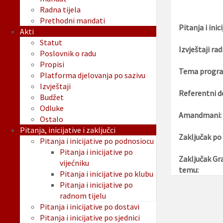
Radna tijela
Prethodni mandati
Pitanja i inici
Akti
Statut
Izvještaji rad
Poslovnik o radu
Propisi
Tema progra
Platforma djelovanja po sazivu
Izvještaji
Referentni d
Budžet
Odluke
Amandmani:
Ostalo
Pitanja, inicijative i zaključci
Zaključak po
Pitanja i inicijative po podnosiocu
Pitanja i inicijative po
Zaključak Gr
vijećniku
temu:
Pitanja i inicijative po klubu
Pitanja i inicijative po
radnom tijelu
Pitanja i inicijative po dostavi
Pitanja i inicijative po sjednici