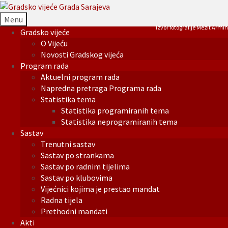
Menu
Izvor fotografije Mezit Armin
Gradsko vijeće
O Vijeću
Novosti Gradskog vijeća
Program rada
Aktuelni program rada
Napredna pretraga Programa rada
Statistika tema
Statistika programiranih tema
Statistika neprogramiranih tema
Sastav
Trenutni sastav
Sastav po strankama
Sastav po radnim tijelima
Sastav po klubovima
Vijećnici kojima je prestao mandat
Radna tijela
Prethodni mandati
Akti