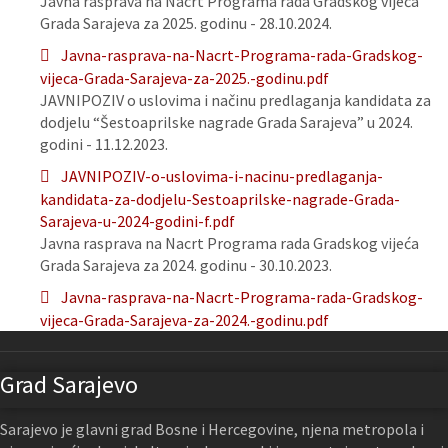
Javna rasprava na Nacrt Programa rada Gradskog vijeća
Grada Sarajeva za 2025. godinu - 28.10.2024.
Javna-rasprava-na-Nacrt-Programa-rada-Gradskog-
vijeca-Grada-Sarajeva-za-2025.-godinu.pdf
JAVNIPOZIV o uslovima i načinu predlaganja kandidata za
dodjelu “Šestoaprilske nagrade Grada Sarajeva” u 2024.
godini - 11.12.2023.
JAVNIPOZIV-o-uslovima-i-nacinu-predlaganja-
kandidata-za-dodjelu-Sestoaprilske-nagrade-Grada-
Sarajeva-u-2024-godini-f.pdf
Javna rasprava na Nacrt Programa rada Gradskog vijeća
Grada Sarajeva za 2024. godinu - 30.10.2023.
Javna-rasprava-na-Nacrt-Programa-rada-Gradskog-
vijeca-Grada-Sarajeva-za-2024.-godinu.pdf
Grad Sarajevo
Sarajevo je glavni grad Bosne i Hercegovine, njena metropola i