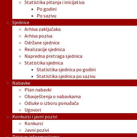
Statistika pitanja i inicijativa
Po godini
Po sazivu
Sjednice
Arhiva zaključaka
Arhiva poziva
Održane sjednice
Realizacije sjednica
Napredna pretraga sjednica
Statistika sjednica
Statistika sjednica po godini
Statistika sjednica po sazivu
Nabavke
Plan nabavki
Obavještenja o nabavkama
Odluke o izboru ponuđača
Ugovori
Konkursi i javni pozivi
Konkursi
Javni pozivi
Pristup informacijama