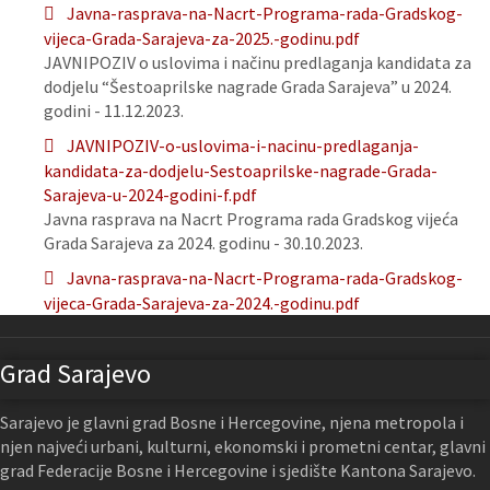
Javna-rasprava-na-Nacrt-Programa-rada-Gradskog-
vijeca-Grada-Sarajeva-za-2025.-godinu.pdf
JAVNIPOZIV o uslovima i načinu predlaganja kandidata za
dodjelu “Šestoaprilske nagrade Grada Sarajeva” u 2024.
godini - 11.12.2023.
JAVNIPOZIV-o-uslovima-i-nacinu-predlaganja-
kandidata-za-dodjelu-Sestoaprilske-nagrade-Grada-
Sarajeva-u-2024-godini-f.pdf
Javna rasprava na Nacrt Programa rada Gradskog vijeća
Grada Sarajeva za 2024. godinu - 30.10.2023.
Javna-rasprava-na-Nacrt-Programa-rada-Gradskog-
vijeca-Grada-Sarajeva-za-2024.-godinu.pdf
Grad Sarajevo
Sarajevo je glavni grad Bosne i Hercegovine, njena metropola i
njen najveći urbani, kulturni, ekonomski i prometni centar, glavni
grad Federacije Bosne i Hercegovine i sjedište Kantona Sarajevo.