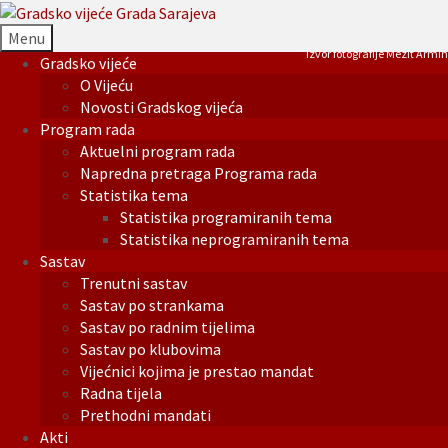
Menu
Izvor fotografije Mezit Armin
Gradsko vijeće
O Vijeću
Novosti Gradskog vijeća
Program rada
Aktuelni program rada
Napredna pretraga Programa rada
Statistika tema
Statistika programiranih tema
Statistika neprogramiranih tema
Sastav
Trenutni sastav
Sastav po strankama
Sastav po radnim tijelima
Sastav po klubovima
Vijećnici kojima je prestao mandat
Radna tijela
Prethodni mandati
Akti