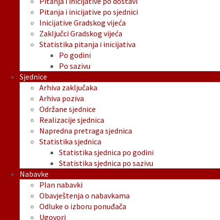
Pitanja i inicijative po dostavi
Pitanja i inicijative po sjednici
Inicijative Gradskog vijeća
Zaključci Gradskog vijeća
Statistika pitanja i inicijativa
Po godini
Po sazivu
Sjednice
Arhiva zaključaka
Arhiva poziva
Održane sjednice
Realizacije sjednica
Napredna pretraga sjednica
Statistika sjednica
Statistika sjednica po godini
Statistika sjednica po sazivu
Nabavke
Plan nabavki
Obavještenja o nabavkama
Odluke o izboru ponuđača
Ugovori