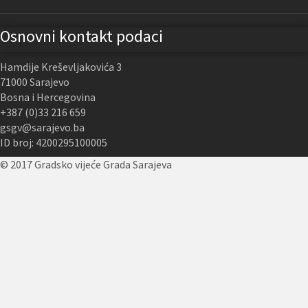
Osnovni kontakt podaci
Hamdije Kreševljakovića 3
71000 Sarajevo
Bosna i Hercegovina
+387 (0)33 216 659
gsgv@sarajevo.ba
ID broj: 4200295100005
© 2017 Gradsko vijeće Grada Sarajeva