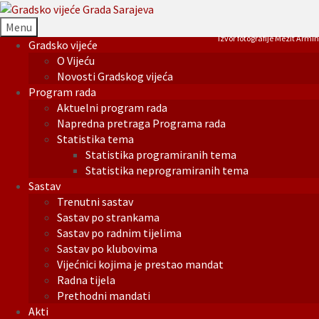
Menu
Izvor fotografije Mezit Armin
Gradsko vijeće
O Vijeću
Novosti Gradskog vijeća
Program rada
Aktuelni program rada
Napredna pretraga Programa rada
Statistika tema
Statistika programiranih tema
Statistika neprogramiranih tema
Sastav
Trenutni sastav
Sastav po strankama
Sastav po radnim tijelima
Sastav po klubovima
Vijećnici kojima je prestao mandat
Radna tijela
Prethodni mandati
Akti