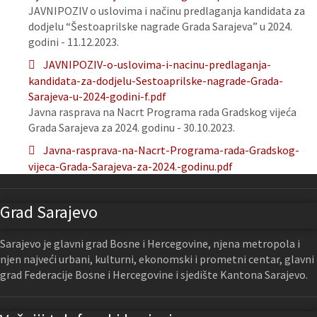
JAVNIPOZIV o uslovima i načinu predlaganja kandidata za
dodjelu “Šestoaprilske nagrade Grada Sarajeva” u 2024.
godini - 11.12.2023.
JAVNIPOZIV-o-uslovima-i-nacinu-predlaganja-
kandidata-za-dodjelu-Sestoaprilske-nagrade-Grada-
Sarajeva-u-2024-godini-f.pdf
Javna rasprava na Nacrt Programa rada Gradskog vijeća
Grada Sarajeva za 2024. godinu - 30.10.2023.
Javna-rasprava-na-Nacrt-Programa-rada-Gradskog-
vijeca-Grada-Sarajeva-za-2024.-godinu.pdf
Grad Sarajevo
Sarajevo je glavni grad Bosne i Hercegovine, njena metropola i
njen najveći urbani, kulturni, ekonomski i prometni centar, glavni
grad Federacije Bosne i Hercegovine i sjedište Kantona Sarajevo.