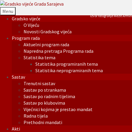
Menu
Izvor fotografije Mezit Armin
Gradsko vijeće
O Vijeću
Novosti Gradskog vijeća
Program rada
Aktuelni program rada
Napredna pretraga Programa rada
Statistika tema
Statistika programiranih tema
Statistika neprogramiranih tema
Sastav
Trenutni sastav
Sastav po strankama
Sastav po radnim tijelima
Sastav po klubovima
Vijećnici kojima je prestao mandat
Radna tijela
Prethodni mandati
Akti