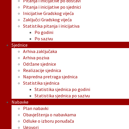
Pitanja i inicijative po dostavi
Pitanja i inicijative po sjednici
Inicijative Gradskog vijeća
Zaključci Gradskog vijeća
Statistika pitanja i inicijativa
Po godini
Po sazivu
Sjednice
Arhiva zaključaka
Arhiva poziva
Održane sjednice
Realizacije sjednica
Napredna pretraga sjednica
Statistika sjednica
Statistika sjednica po godini
Statistika sjednica po sazivu
Nabavke
Plan nabavki
Obavještenja o nabavkama
Odluke o izboru ponuđača
Ugovori