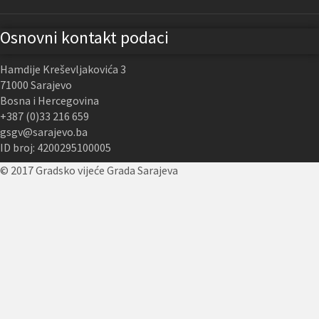
Osnovni kontakt podaci
Hamdije Kreševljakovića 3
71000 Sarajevo
Bosna i Hercegovina
+387 (0)33 216 659
gsgv@sarajevo.ba
ID broj: 4200295100005
© 2017 Gradsko vijeće Grada Sarajeva