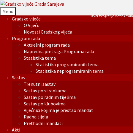
Menu
Izvor fotografije Mezit Armin
Gradsko vijeće
O Vijeću
Novosti Gradskog vijeća
Program rada
Aktuelni program rada
Napredna pretraga Programa rada
Statistika tema
Statistika programiranih tema
Statistika neprogramiranih tema
Sastav
Trenutni sastav
Sastav po strankama
Sastav po radnim tijelima
Sastav po klubovima
Vijećnici kojima je prestao mandat
Radna tijela
Prethodni mandati
Akti