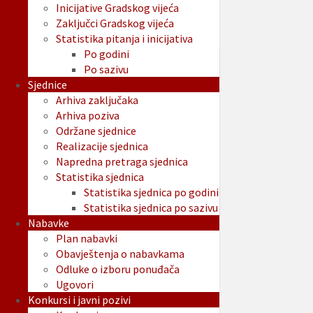
Inicijative Gradskog vijeća
Zaključci Gradskog vijeća
Statistika pitanja i inicijativa
Po godini
Po sazivu
Sjednice
Arhiva zaključaka
Arhiva poziva
Održane sjednice
Realizacije sjednica
Napredna pretraga sjednica
Statistika sjednica
Statistika sjednica po godini
Statistika sjednica po sazivu
Nabavke
Plan nabavki
Obavještenja o nabavkama
Odluke o izboru ponuđača
Ugovori
Konkursi i javni pozivi