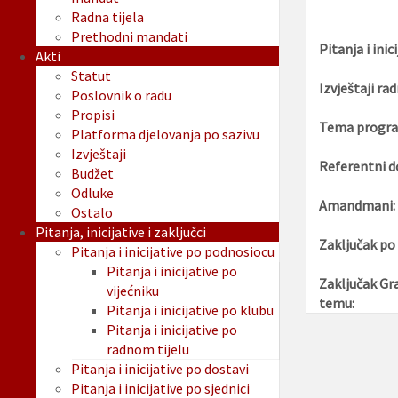
Radna tijela
Prethodni mandati
Pitanja i inici
Akti
Statut
Izvještaji rad
Poslovnik o radu
Propisi
Tema progra
Platforma djelovanja po sazivu
Izvještaji
Referentni d
Budžet
Odluke
Amandmani:
Ostalo
Pitanja, inicijative i zaključci
Zaključak po
Pitanja i inicijative po podnosiocu
Pitanja i inicijative po
Zaključak Gr
vijećniku
temu:
Pitanja i inicijative po klubu
Pitanja i inicijative po
radnom tijelu
Pitanja i inicijative po dostavi
Pitanja i inicijative po sjednici