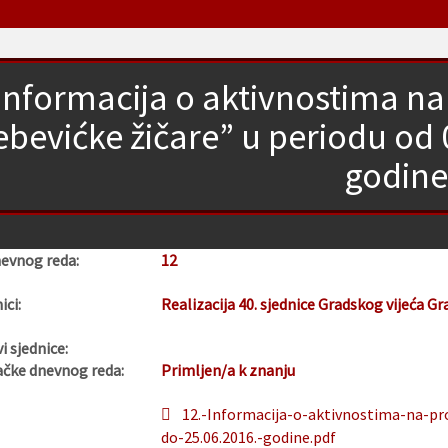
Informacija o aktivnostima na 
ebevićke žičare” u periodu od 
godine
nevnog reda:
12
ici:
Realizacija 40. sjednice Gradskog vijeća Gr
i sjednice:
ačke dnevnog reda:
Primljen/a k znanju
12.-Informacija-o-aktivnostima-na-pro
do-25.06.2016.-godine.pdf