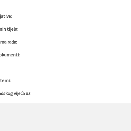
jative:
nih tijela:
ma rada:
okumenti:
 temi:
adskog vijeća uz