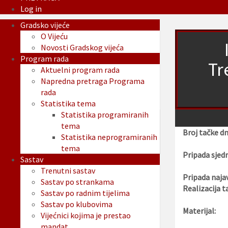
Log in
Gradsko vijeće
O Vijeću
Novosti Gradskog vijeća
Program rada
Tr
Aktuelni program rada
Napredna pretraga Programa
rada
Statistika tema
Statistika programiranih
tema
Broj tačke d
Statistika neprogramiranih
tema
Pripada sjedn
Sastav
Trenutni sastav
Pripada najav
Sastav po strankama
Realizacija t
Sastav po radnim tijelima
Sastav po klubovima
Materijal:
Vijećnici kojima je prestao
mandat