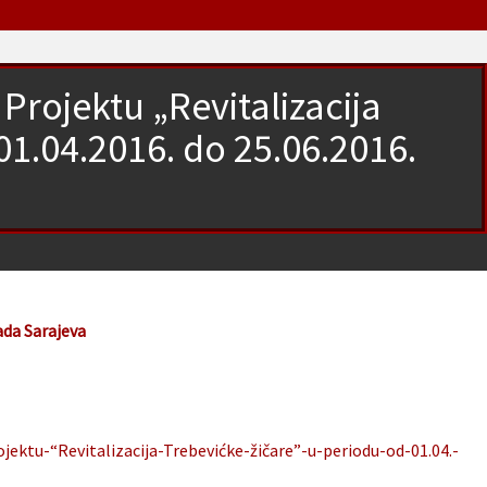
Projektu „Revitalizacija
01.04.2016. do 25.06.2016.
ada Sarajeva
jektu-“Revitalizacija-Trebevićke-žičare”-u-periodu-od-01.04.-