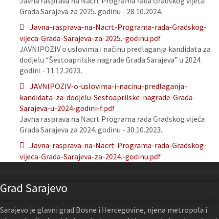
Javna rasprava na Nacrt Programa rada Gradskog vijeća
Grada Sarajeva za 2025. godinu - 28.10.2024.
Javna-rasprava-na-Nacrt-Programa-rada-Gradskog-
vijeca-Grada-Sarajeva-za-2025.-godinu.pdf
JAVNIPOZIV o uslovima i načinu predlaganja kandidata za
dodjelu “Šestoaprilske nagrade Grada Sarajeva” u 2024.
godini - 11.12.2023.
JAVNIPOZIV-o-uslovima-i-nacinu-predlaganja-
kandidata-za-dodjelu-Sestoaprilske-nagrade-Grada-
Sarajeva-u-2024-godini-f.pdf
Javna rasprava na Nacrt Programa rada Gradskog vijeća
Grada Sarajeva za 2024. godinu - 30.10.2023.
Javna-rasprava-na-Nacrt-Programa-rada-Gradskog-
vijeca-Grada-Sarajeva-za-2024.-godinu.pdf
Grad Sarajevo
Sarajevo je glavni grad Bosne i Hercegovine, njena metropola i