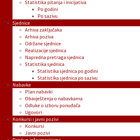
Statistika pitanja i inicijativa
Po godini
Po sazivu
Sjednice
Arhiva zaključaka
Arhiva poziva
Održane sjednice
Realizacije sjednica
Napredna pretraga sjednica
Statistika sjednica
Statistika sjednica po godini
Statistika sjednica po sazivu
Nabavke
Plan nabavki
Obavještenja o nabavkama
Odluke o izboru ponuđača
Ugovori
Konkursi i javni pozivi
Konkursi
Javni pozivi
Pristup informacijama