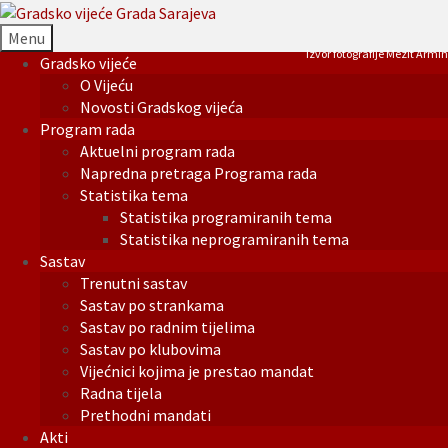
Menu
Izvor fotografije Mezit Armin
Gradsko vijeće
O Vijeću
Novosti Gradskog vijeća
Program rada
Aktuelni program rada
Napredna pretraga Programa rada
Statistika tema
Statistika programiranih tema
Statistika neprogramiranih tema
Sastav
Trenutni sastav
Sastav po strankama
Sastav po radnim tijelima
Sastav po klubovima
Vijećnici kojima je prestao mandat
Radna tijela
Prethodni mandati
Akti