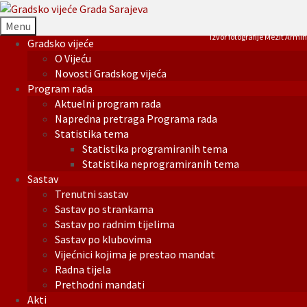
Menu
Izvor fotografije Mezit Armin
Gradsko vijeće
O Vijeću
Novosti Gradskog vijeća
Program rada
Aktuelni program rada
Napredna pretraga Programa rada
Statistika tema
Statistika programiranih tema
Statistika neprogramiranih tema
Sastav
Trenutni sastav
Sastav po strankama
Sastav po radnim tijelima
Sastav po klubovima
Vijećnici kojima je prestao mandat
Radna tijela
Prethodni mandati
Akti