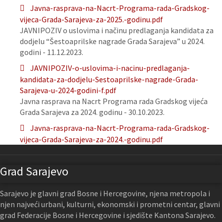
Javna-rasprava-na-Nacrt-Programa-rada-Gradskog-
vijeca-Grada-Sarajeva-za-2025.-godinu.pdf
JAVNIPOZIV o uslovima i načinu predlaganja kandidata za
dodjelu “Šestoaprilske nagrade Grada Sarajeva” u 2024.
godini - 11.12.2023.
JAVNIPOZIV-o-uslovima-i-nacinu-predlaganja-
kandidata-za-dodjelu-Sestoaprilske-nagrade-Grada-
Sarajeva-u-2024-godini-f.pdf
Javna rasprava na Nacrt Programa rada Gradskog vijeća
Grada Sarajeva za 2024. godinu - 30.10.2023.
Javna-rasprava-na-Nacrt-Programa-rada-Gradskog-
vijeca-Grada-Sarajeva-za-2024.-godinu.pdf
Grad Sarajevo
Sarajevo je glavni grad Bosne i Hercegovine, njena metropola i
njen najveći urbani, kulturni, ekonomski i prometni centar, glavni
grad Federacije Bosne i Hercegovine i sjedište Kantona Sarajevo.