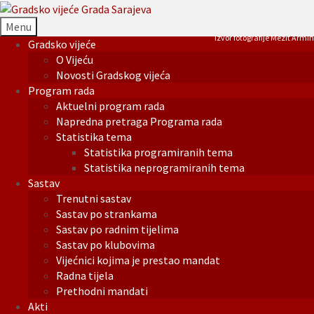
Menu
Izvor fotografije Mezit Armin
Gradsko vijeće
O Vijeću
Novosti Gradskog vijeća
Program rada
Aktuelni program rada
Napredna pretraga Programa rada
Statistika tema
Statistika programiranih tema
Statistika neprogramiranih tema
Sastav
Trenutni sastav
Sastav po strankama
Sastav po radnim tijelima
Sastav po klubovima
Vijećnici kojima je prestao mandat
Radna tijela
Prethodni mandati
Akti