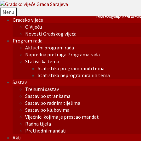
Menu
Izvor fotografije Mezit Armin
Gradsko vijeće
O Vijeću
Novosti Gradskog vijeća
Program rada
Aktuelni program rada
Napredna pretraga Programa rada
Statistika tema
Statistika programiranih tema
Statistika neprogramiranih tema
Sastav
Trenutni sastav
Sastav po strankama
Sastav po radnim tijelima
Sastav po klubovima
Vijećnici kojima je prestao mandat
Radna tijela
Prethodni mandati
Akti