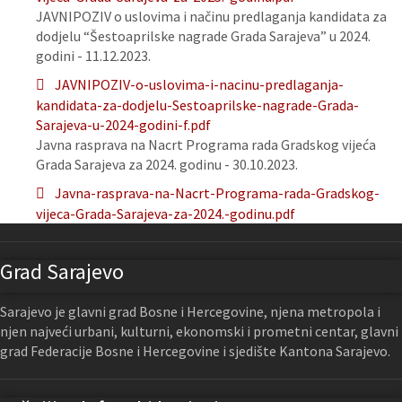
JAVNIPOZIV o uslovima i načinu predlaganja kandidata za
dodjelu “Šestoaprilske nagrade Grada Sarajeva” u 2024.
godini - 11.12.2023.
JAVNIPOZIV-o-uslovima-i-nacinu-predlaganja-
kandidata-za-dodjelu-Sestoaprilske-nagrade-Grada-
Sarajeva-u-2024-godini-f.pdf
Javna rasprava na Nacrt Programa rada Gradskog vijeća
Grada Sarajeva za 2024. godinu - 30.10.2023.
Javna-rasprava-na-Nacrt-Programa-rada-Gradskog-
vijeca-Grada-Sarajeva-za-2024.-godinu.pdf
Grad Sarajevo
Sarajevo je glavni grad Bosne i Hercegovine, njena metropola i
njen najveći urbani, kulturni, ekonomski i prometni centar, glavni
grad Federacije Bosne i Hercegovine i sjedište Kantona Sarajevo.