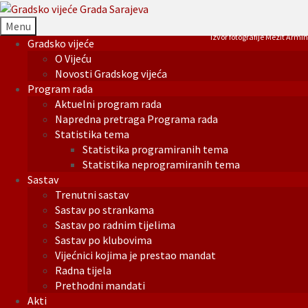
Menu
Izvor fotografije Mezit Armin
Gradsko vijeće
O Vijeću
Novosti Gradskog vijeća
Program rada
Aktuelni program rada
Napredna pretraga Programa rada
Statistika tema
Statistika programiranih tema
Statistika neprogramiranih tema
Sastav
Trenutni sastav
Sastav po strankama
Sastav po radnim tijelima
Sastav po klubovima
Vijećnici kojima je prestao mandat
Radna tijela
Prethodni mandati
Akti