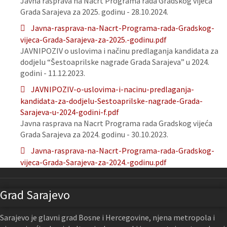
Javna rasprava na Nacrt Programa rada Gradskog vijeća
Grada Sarajeva za 2025. godinu - 28.10.2024.
Javna-rasprava-na-Nacrt-Programa-rada-Gradskog-
vijeca-Grada-Sarajeva-za-2025.-godinu.pdf
JAVNIPOZIV o uslovima i načinu predlaganja kandidata za
dodjelu “Šestoaprilske nagrade Grada Sarajeva” u 2024.
godini - 11.12.2023.
JAVNIPOZIV-o-uslovima-i-nacinu-predlaganja-
kandidata-za-dodjelu-Sestoaprilske-nagrade-Grada-
Sarajeva-u-2024-godini-f.pdf
Javna rasprava na Nacrt Programa rada Gradskog vijeća
Grada Sarajeva za 2024. godinu - 30.10.2023.
Javna-rasprava-na-Nacrt-Programa-rada-Gradskog-
vijeca-Grada-Sarajeva-za-2024.-godinu.pdf
Grad Sarajevo
Sarajevo je glavni grad Bosne i Hercegovine, njena metropola i