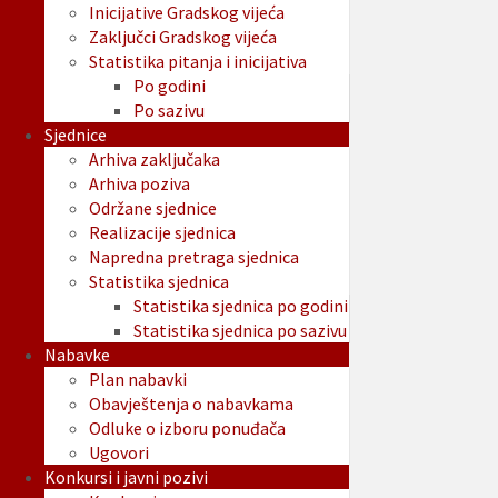
Inicijative Gradskog vijeća
Zaključci Gradskog vijeća
Statistika pitanja i inicijativa
Po godini
Po sazivu
Sjednice
Arhiva zaključaka
Arhiva poziva
Održane sjednice
Realizacije sjednica
Napredna pretraga sjednica
Statistika sjednica
Statistika sjednica po godini
Statistika sjednica po sazivu
Nabavke
Plan nabavki
Obavještenja o nabavkama
Odluke o izboru ponuđača
Ugovori
Konkursi i javni pozivi