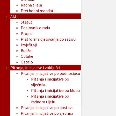
Radna tijela
Prethodni mandati
Akti
Statut
Poslovnik o radu
Propisi
Platforma djelovanja po sazivu
Izvještaji
Budžet
Odluke
Ostalo
Pitanja, inicijative i zaključci
Pitanja i inicijative po podnosiocu
Pitanja i inicijative po
vijećniku
Pitanja i inicijative po klubu
Pitanja i inicijative po
radnom tijelu
Pitanja i inicijative po dostavi
Pitanja i inicijative po sjednici