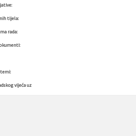
jative:
nih tijela:
ma rada:
okumenti:
 temi:
adskog vijeća uz