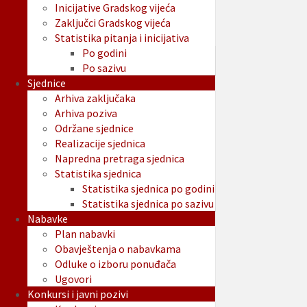
Inicijative Gradskog vijeća
Zaključci Gradskog vijeća
Statistika pitanja i inicijativa
Po godini
Po sazivu
Sjednice
Arhiva zaključaka
Arhiva poziva
Održane sjednice
Realizacije sjednica
Napredna pretraga sjednica
Statistika sjednica
Statistika sjednica po godini
Statistika sjednica po sazivu
Nabavke
Plan nabavki
Obavještenja o nabavkama
Odluke o izboru ponuđača
Ugovori
Konkursi i javni pozivi