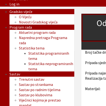
Log in
Gradsko vijeće
O Vijeću
Od
Novosti Gradskog vijeća
Program rada
Aktuelni program rada
Napredna pretraga Programa
rada
Statistika tema
Broj tačke d
Statistika programiranih
tema
Pripada sjedn
Statistika neprogramiranih
tema
Pripada najav
Sastav
Realizacija t
Trenutni sastav
Sastav po strankama
Materijal:
Sastav po radnim tijelima
Sastav po klubovima
Vijećnici kojima je prestao
mandat