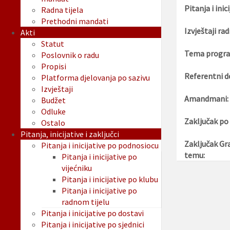
Pitanja i inici
Radna tijela
Prethodni mandati
Izvještaji rad
Akti
Statut
Tema progra
Poslovnik o radu
Propisi
Referentni d
Platforma djelovanja po sazivu
Izvještaji
Amandmani:
Budžet
Odluke
Zaključak po
Ostalo
Pitanja, inicijative i zaključci
Zaključak Gr
Pitanja i inicijative po podnosiocu
temu:
Pitanja i inicijative po
vijećniku
Pitanja i inicijative po klubu
Pitanja i inicijative po
radnom tijelu
Pitanja i inicijative po dostavi
Pitanja i inicijative po sjednici