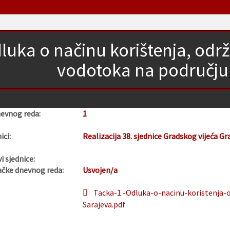
luka o načinu korištenja, odr
vodotoka na području
nevnog reda:
1
ici:
Realizacija 38. sjednice Gradskog vijeća Gr
i sjednice:
ačke dnevnog reda:
Usvojen/a
Tacka-1.-Odluka-o-nacinu-koristenja-
Sarajeva.pdf