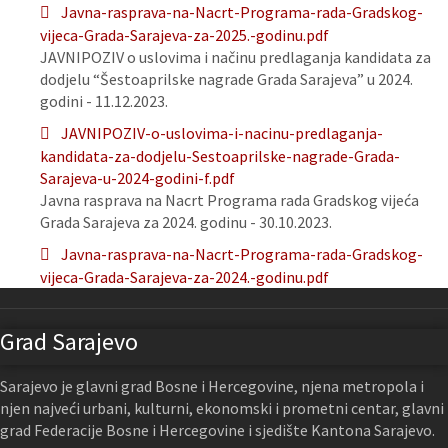
Javna-rasprava-na-Nacrt-Programa-rada-Gradskog-
vijeca-Grada-Sarajeva-za-2025.-godinu.pdf
JAVNIPOZIV o uslovima i načinu predlaganja kandidata za
dodjelu “Šestoaprilske nagrade Grada Sarajeva” u 2024.
godini - 11.12.2023.
JAVNIPOZIV-o-uslovima-i-nacinu-predlaganja-
kandidata-za-dodjelu-Sestoaprilske-nagrade-Grada-
Sarajeva-u-2024-godini-f.pdf
Javna rasprava na Nacrt Programa rada Gradskog vijeća
Grada Sarajeva za 2024. godinu - 30.10.2023.
Javna-rasprava-na-Nacrt-Programa-rada-Gradskog-
vijeca-Grada-Sarajeva-za-2024.-godinu.pdf
Grad Sarajevo
Sarajevo je glavni grad Bosne i Hercegovine, njena metropola i
njen najveći urbani, kulturni, ekonomski i prometni centar, glavni
grad Federacije Bosne i Hercegovine i sjedište Kantona Sarajevo.