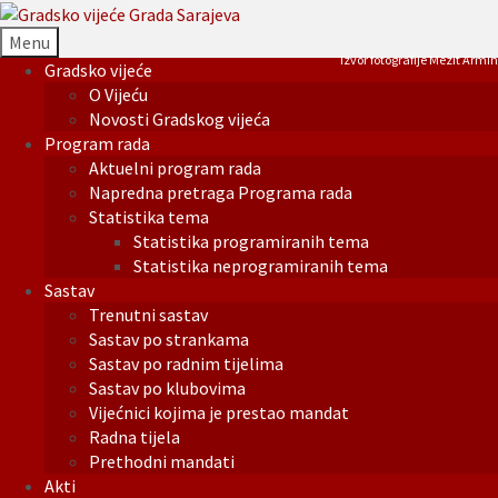
Menu
Izvor fotografije Mezit Armin
Gradsko vijeće
O Vijeću
Novosti Gradskog vijeća
Program rada
Aktuelni program rada
Napredna pretraga Programa rada
Statistika tema
Statistika programiranih tema
Statistika neprogramiranih tema
Sastav
Trenutni sastav
Sastav po strankama
Sastav po radnim tijelima
Sastav po klubovima
Vijećnici kojima je prestao mandat
Radna tijela
Prethodni mandati
Akti