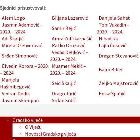
Sjednici prisustvovali:
Alem Logo
Biljana Lazarević
Danijela Šahat
Jasmin Ademović –
Toni Vukadin –
Samir Bejić
2020. – 2024.
2020. – 2024.
Adi Škaljić
Amra Zulfikarpašić
Nihad Uk
Mirela Džehverović
Ratko Orozović
Lajla Ćosović
Vedad Deljković –
Srđan Simonović
Dragan Stevanović
2020. – 2024.
Elvedin Korora – 2020.
Muamer Mekić –
Bajro Biber
– 2024.
2020. – 2024.
Marijela
Seid Škaljić
Željko Majstorović
Hašimbegović
Vedran Dodik
Drago Jurić
Enisa Spahić
Jasmin Skorupan
Srđan Srdić
Gradsko vijeće
O Vijeću
Novosti Gradskog vijeća