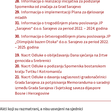
28.
Informacija o realizaciji inicijativa za podizanje
Spomenika od značaja za Grad Sarajevo
29.
Informacija o implementaciji Plana za djelovanje
mladih
31.
Informacija o trogodišnjem planu poslovanja JP
„Sarajevo“ d.o.o. Sarajevo za period 2022. – 2024. godina
30.
Informacija o četvorogodišnjem planu poslovanja JP
„Olimpijski bazen Otoka“ d.o.o. Sarajevo za period 2022.
– 2025. godina
19.
Nacrt Odluke o obilježavanju Dana sjećanja na žrtve
genocida u Srebrenici
20.
Nacrt Odluke o podizanju Spomenika bostanskom
kralju Tvrtku I Kotromaniću
21.
Nacrt Odluke o davanju saglasnosti gradonačelnici
Grada Sarajeva za potpisivanja Memoranduma o saradnji
između Grada Sarajeva i Svjetskog saveza dijaspore
Bosne i Hercegovine
Akti koji su razmatrani, a nisu usvojeni na sjednici