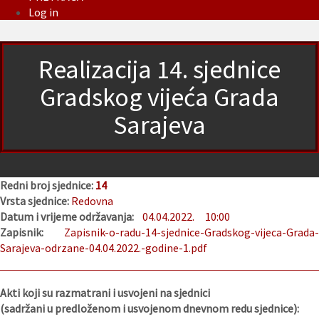
Log in
Realizacija 14. sjednice
Gradskog vijeća Grada
Sarajeva
Redni broj sjednice:
14
Vrsta sjednice:
Redovna
Datum i vrijeme održavanja:
04.04.2022.
10:00
Zapisnik:
Zapisnik-o-radu-14-sjednice-Gradskog-vijeca-Grada
Sarajeva-odrzane-04.04.2022.-godine-1.pdf
Akti koji su razmatrani i usvojeni na sjednici
(sadržani u predloženom i usvojenom dnevnom redu sjednice):