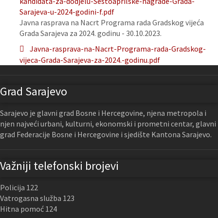
kandidata-za-dodjelu-Sestoaprilske-nagrade-Grada-
Sarajeva-u-2024-godini-f.pdf
Javna rasprava na Nacrt Programa rada Gradskog vijeća
Grada Sarajeva za 2024. godinu - 30.10.2023.
Javna-rasprava-na-Nacrt-Programa-rada-Gradskog-
vijeca-Grada-Sarajeva-za-2024.-godinu.pdf
Grad Sarajevo
Sarajevo je glavni grad Bosne i Hercegovine, njena metropola i
njen najveći urbani, kulturni, ekonomski i prometni centar, glavni
grad Federacije Bosne i Hercegovine i sjedište Kantona Sarajevo.
Važniji telefonski brojevi
Policija 122
Vatrogasna služba 123
Hitna pomoć 124