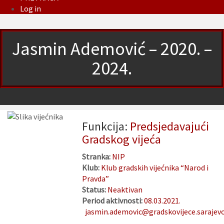
Log in
Jasmin Ademović – 2020. –
2024.
Funkcija:
Predsjedavajući
Gradskog vijeća
Stranka:
NIP
Klub:
Klub gradskih vijećnika “Narod i
Pravda”
Status:
Neaktivan
Period aktivnosti:
08.03.2021.
jasmin.ademovic@gradskovijece.sarajev