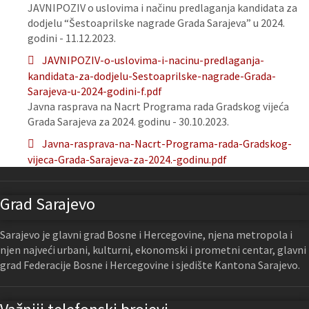
JAVNIPOZIV o uslovima i načinu predlaganja kandidata za
dodjelu “Šestoaprilske nagrade Grada Sarajeva” u 2024.
godini - 11.12.2023.
JAVNIPOZIV-o-uslovima-i-nacinu-predlaganja-
kandidata-za-dodjelu-Sestoaprilske-nagrade-Grada-
Sarajeva-u-2024-godini-f.pdf
Javna rasprava na Nacrt Programa rada Gradskog vijeća
Grada Sarajeva za 2024. godinu - 30.10.2023.
Javna-rasprava-na-Nacrt-Programa-rada-Gradskog-
vijeca-Grada-Sarajeva-za-2024.-godinu.pdf
Grad Sarajevo
Sarajevo je glavni grad Bosne i Hercegovine, njena metropola i
njen najveći urbani, kulturni, ekonomski i prometni centar, glavni
grad Federacije Bosne i Hercegovine i sjedište Kantona Sarajevo.