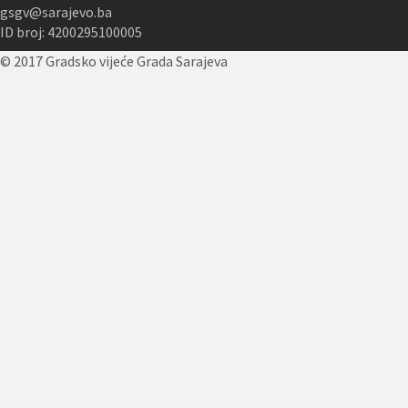
gsgv@sarajevo.ba
ID broj: 4200295100005
© 2017 Gradsko vijeće Grada Sarajeva