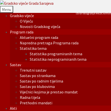
Menu
Izvor fotografije Mezit Armin
Gradsko vijeće
O Vijeću
Novosti Gradskog vijeća
Program rada
Aktuelni program rada
Napredna pretraga Programa rada
Statistika tema
Statistika programiranih tema
Statistika neprogramiranih tema
Sastav
Trenutni sastav
Sastav po strankama
Sastav po radnim tijelima
Sastav po klubovima
Vijećnici kojima je prestao mandat
Radna tijela
Prethodni mandati
Akti