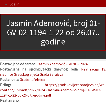
Log in
Jasmin Ademović, broj 01-
GV-02-1194-1-22 od 26.07..
godine
Postavljena od strane:
Jasmin Ademović – 2020. – 2024.
Postavljena na sjednici/tački dnevnog reda:
Realizacija 18
sjednice Gradskog vijeća Grada Sarajeva
Poslano na:
Gradonačelnica
Prilog:
https://gradskovijece.sarajevo.ba/wp-
content/uploads/2022/09/4.-Jasmin-Ademovic-broj-01-GV-02-
1194-1-22-od-26.07..-godine.pdf
Realizirano: