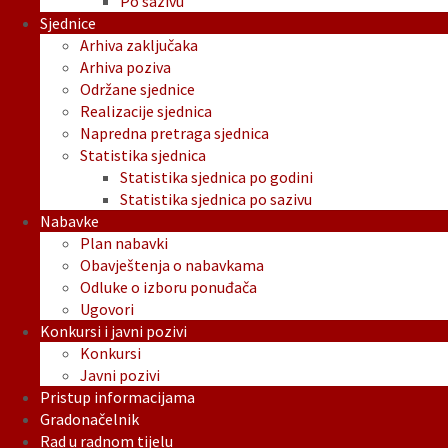
Po sazivu
Sjednice
Arhiva zaključaka
Arhiva poziva
Održane sjednice
Realizacije sjednica
Napredna pretraga sjednica
Statistika sjednica
Statistika sjednica po godini
Statistika sjednica po sazivu
Nabavke
Plan nabavki
Obavještenja o nabavkama
Odluke o izboru ponuđača
Ugovori
Konkursi i javni pozivi
Konkursi
Javni pozivi
Pristup informacijama
Gradonačelnik
Rad u radnom tijelu