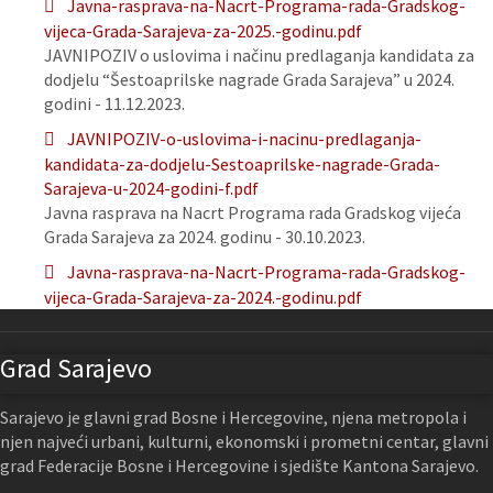
Javna-rasprava-na-Nacrt-Programa-rada-Gradskog-
vijeca-Grada-Sarajeva-za-2025.-godinu.pdf
JAVNIPOZIV o uslovima i načinu predlaganja kandidata za
dodjelu “Šestoaprilske nagrade Grada Sarajeva” u 2024.
godini - 11.12.2023.
JAVNIPOZIV-o-uslovima-i-nacinu-predlaganja-
kandidata-za-dodjelu-Sestoaprilske-nagrade-Grada-
Sarajeva-u-2024-godini-f.pdf
Javna rasprava na Nacrt Programa rada Gradskog vijeća
Grada Sarajeva za 2024. godinu - 30.10.2023.
Javna-rasprava-na-Nacrt-Programa-rada-Gradskog-
vijeca-Grada-Sarajeva-za-2024.-godinu.pdf
Grad Sarajevo
Sarajevo je glavni grad Bosne i Hercegovine, njena metropola i
njen najveći urbani, kulturni, ekonomski i prometni centar, glavni
grad Federacije Bosne i Hercegovine i sjedište Kantona Sarajevo.