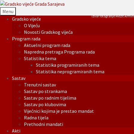
Menu
Izvor fotografije Mezit Armin
Gradsko vijeće
O Vijeću
Novosti Gradskog vijeća
Program rada
Aktuelni program rada
Napredna pretraga Programa rada
Statistika tema
Statistika programiranih tema
Statistika neprogramiranih tema
Sastav
Trenutni sastav
Sastav po strankama
Sastav po radnim tijelima
Sastav po klubovima
Vijećnici kojima je prestao mandat
Radna tijela
Prethodni mandati
Akti