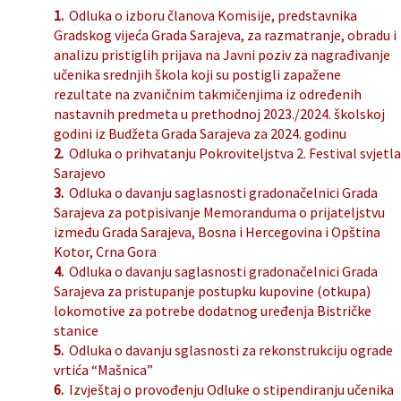
1.
Odluka o izboru članova Komisije, predstavnika
Gradskog vijeća Grada Sarajeva, za razmatranje, obradu i
analizu pristiglih prijava na Javni poziv za nagrađivanje
učenika srednjih škola koji su postigli zapažene
rezultate na zvaničnim takmičenjima iz određenih
nastavnih predmeta u prethodnoj 2023./2024. školskoj
godini iz Budžeta Grada Sarajeva za 2024. godinu
2.
Odluka o prihvatanju Pokroviteljstva 2. Festival svjetla
Sarajevo
3.
Odluka o davanju saglasnosti gradonačelnici Grada
Sarajeva za potpisivanje Memoranduma o prijateljstvu
između Grada Sarajeva, Bosna i Hercegovina i Opština
Kotor, Crna Gora
4.
Odluka o davanju saglasnosti gradonačelnici Grada
Sarajeva za pristupanje postupku kupovine (otkupa)
lokomotive za potrebe dodatnog uređenja Bistričke
stanice
5.
Odluka o davanju sglasnosti za rekonstrukciju ograde
vrtića “Mašnica”
6.
Izvještaj o provođenju Odluke o stipendiranju učenika