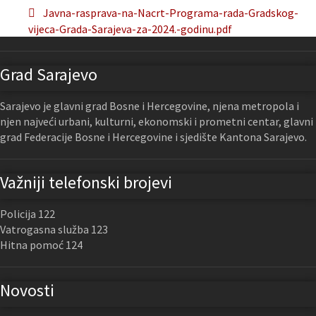
Javna-rasprava-na-Nacrt-Programa-rada-Gradskog-
vijeca-Grada-Sarajeva-za-2024.-godinu.pdf
Grad Sarajevo
Sarajevo je glavni grad Bosne i Hercegovine, njena metropola i
njen najveći urbani, kulturni, ekonomski i prometni centar, glavni
grad Federacije Bosne i Hercegovine i sjedište Kantona Sarajevo.
Važniji telefonski brojevi
Policija 122
Vatrogasna služba 123
Hitna pomoć 124
Novosti