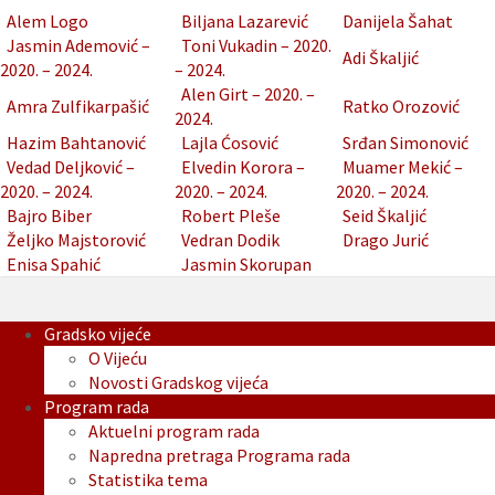
Alem Logo
Biljana Lazarević
Danijela Šahat
Jasmin Ademović –
Toni Vukadin – 2020.
Adi Škaljić
2020. – 2024.
– 2024.
Alen Girt – 2020. –
Amra Zulfikarpašić
Ratko Orozović
2024.
Hazim Bahtanović
Lajla Ćosović
Srđan Simonović
Vedad Deljković –
Elvedin Korora –
Muamer Mekić –
2020. – 2024.
2020. – 2024.
2020. – 2024.
Bajro Biber
Robert Pleše
Seid Škaljić
Željko Majstorović
Vedran Dodik
Drago Jurić
Enisa Spahić
Jasmin Skorupan
Gradsko vijeće
O Vijeću
Novosti Gradskog vijeća
Program rada
Aktuelni program rada
Napredna pretraga Programa rada
Statistika tema