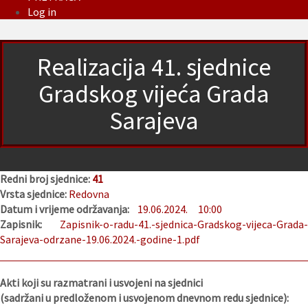
Log in
Realizacija 41. sjednice
Gradskog vijeća Grada
Sarajeva
Redni broj sjednice:
41
Vrsta sjednice:
Redovna
Datum i vrijeme održavanja:
19.06.2024.
10:00
Zapisnik:
Zapisnik-o-radu-41.-sjednica-Gradskog-vijeca-Grada
Sarajeva-odrzane-19.06.2024.-godine-1.pdf
Akti koji su razmatrani i usvojeni na sjednici
(sadržani u predloženom i usvojenom dnevnom redu sjednice):