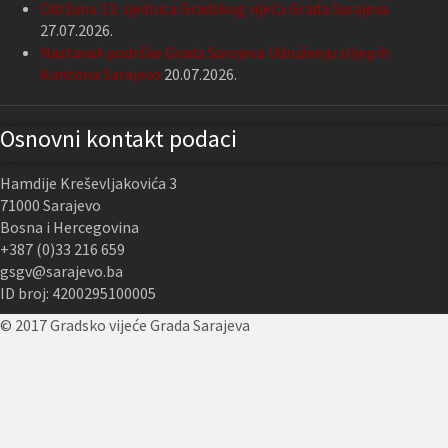
Održana 13. sjednica Gradskog vijeća Grada Sarajeva
27.07.2026.
Nastavak podrške Grada Sarajeva Udruženju slijepih
Kantona Sarajevo
20.07.2026.
Osnovni kontakt podaci
Hamdije Kreševljakovića 3
71000 Sarajevo
Bosna i Hercegovina
+387 (0)33 216 659
gsgv@sarajevo.ba
ID broj: 4200295100005
© 2017 Gradsko vijeće Grada Sarajeva