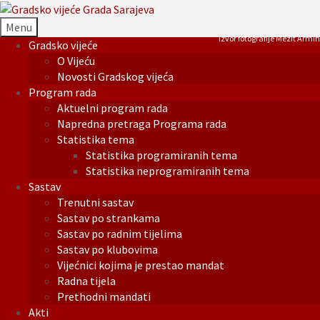
Menu
Izvor fotografije Mezit Armin
Gradsko vijeće
O Vijeću
Novosti Gradskog vijeća
Program rada
Aktuelni program rada
Napredna pretraga Programa rada
Statistika tema
Statistika programiranih tema
Statistika neprogramiranih tema
Sastav
Trenutni sastav
Sastav po strankama
Sastav po radnim tijelima
Sastav po klubovima
Vijećnici kojima je prestao mandat
Radna tijela
Prethodni mandati
Akti