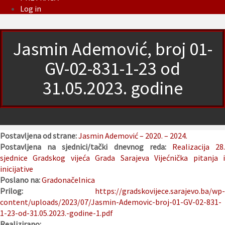
Log in
Jasmin Ademović, broj 01-
GV-02-831-1-23 od
31.05.2023. godine
Postavljena od strane:
Jasmin Ademović – 2020. – 2024.
Postavljena na sjednici/tački dnevnog reda:
Realizacija 28
sjednice Gradskog vijeća Grada Sarajeva
Vijećnička pitanja 
inicijative
Poslano na:
Gradonačelnica
Prilog:
https://gradskovijece.sarajevo.ba/wp-
content/uploads/2023/07/Jasmin-Ademovic-broj-01-GV-02-831-
1-23-od-31.05.2023.-godine-1.pdf
Realizirano: