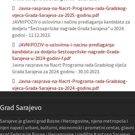
Javna-rasprava-na-Nacrt-Programa-rada-Gradskog-
vijeca-Grada-Sarajeva-za-2025.-godinu.pdf
JAVNIPOZIV o uslovima i načinu predlaganja kandidata za
dodjelu “Šestoaprilske nagrade Grada Sarajeva” u 2024.
godini - 11.12.2023.
JAVNIPOZIV-o-uslovima-i-nacinu-predlaganja-
kandidata-za-dodjelu-Sestoaprilske-nagrade-Grada-
Sarajeva-u-2024-godini-f.pdf
Javna rasprava na Nacrt Programa rada Gradskog vijeća
Grada Sarajeva za 2024. godinu - 30.10.2023.
Javna-rasprava-na-Nacrt-Programa-rada-Gradskog-
vijeca-Grada-Sarajeva-za-2024.-godinu.pdf
Grad Sarajevo
Sarajevo je glavni grad Bosne i Hercegovine, njena metropola i
njen najveći urbani, kulturni, ekonomski i prometni centar, glavni
grad Federacije Bosne i Hercegovine i sjedište Kantona Sarajevo.