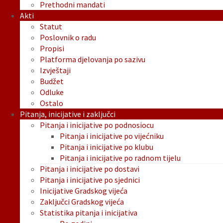
Prethodni mandati
Akti
Statut
Poslovnik o radu
Propisi
Platforma djelovanja po sazivu
Izvještaji
Budžet
Odluke
Ostalo
Pitanja, inicijative i zaključci
Pitanja i inicijative po podnosiocu
Pitanja i inicijative po vijećniku
Pitanja i inicijative po klubu
Pitanja i inicijative po radnom tijelu
Pitanja i inicijative po dostavi
Pitanja i inicijative po sjednici
Inicijative Gradskog vijeća
Zaključci Gradskog vijeća
Statistika pitanja i inicijativa