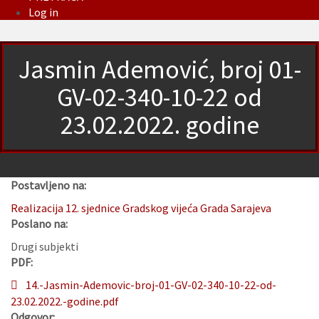
Log in
Jasmin Ademović, broj 01-
GV-02-340-10-22 od
23.02.2022. godine
Postavljeno na:
Realizacija 12. sjednice Gradskog vijeća Grada Sarajeva
Poslano na:
Drugi subjekti
PDF:
14.-Jasmin-Ademovic-broj-01-GV-02-340-10-22-od-
23.02.2022.-godine.pdf
Odgovor: