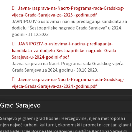
Javna-rasprava-na-Nacrt-Programa-rada-Gradskog-
vijeca-Grada-Sarajeva-za-2025.-godinu.pdf
JAVNIPOZIV o uslovima i načinu predlaganja kandidata za
dodjelu “Šestoaprilske nagrade Grada Sarajeva” u 2024.
godini - 11.12.2023.
JAVNIPOZIV-o-uslovima-i-nacinu-predlaganja-
kandidata-za-dodjelu-Sestoaprilske-nagrade-Grada-
Sarajeva-u-2024-godini-f.pdf
Javna rasprava na Nacrt Programa rada Gradskog vijeća
Grada Sarajeva za 2024. godinu - 30.10.2023.
Javna-rasprava-na-Nacrt-Programa-rada-Gradskog-
vijeca-Grada-Sarajeva-za-2024.-godinu.pdf
Grad Sarajevo
Sarajevo je glavni grad Bosne i Hercegovine, njena metropola i
njen najveći urbani, kulturni, ekonomski i prometni centar, glavni
grad Federacije Bosne i Hercegovine i sjedište Kantona Sarajevo.