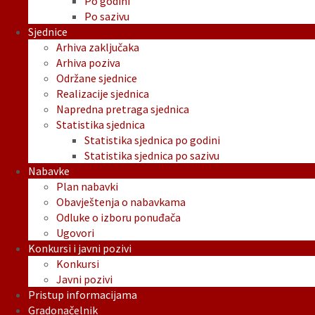
Po godini
Po sazivu
Sjednice
Arhiva zaključaka
Arhiva poziva
Održane sjednice
Realizacije sjednica
Napredna pretraga sjednica
Statistika sjednica
Statistika sjednica po godini
Statistika sjednica po sazivu
Nabavke
Plan nabavki
Obavještenja o nabavkama
Odluke o izboru ponuđača
Ugovori
Konkursi i javni pozivi
Konkursi
Javni pozivi
Pristup informacijama
Gradonačelnik