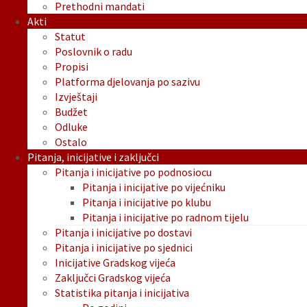
Prethodni mandati
Akti
Statut
Poslovnik o radu
Propisi
Platforma djelovanja po sazivu
Izvještaji
Budžet
Odluke
Ostalo
Pitanja, inicijative i zaključci
Pitanja i inicijative po podnosiocu
Pitanja i inicijative po vijećniku
Pitanja i inicijative po klubu
Pitanja i inicijative po radnom tijelu
Pitanja i inicijative po dostavi
Pitanja i inicijative po sjednici
Inicijative Gradskog vijeća
Zaključci Gradskog vijeća
Statistika pitanja i inicijativa