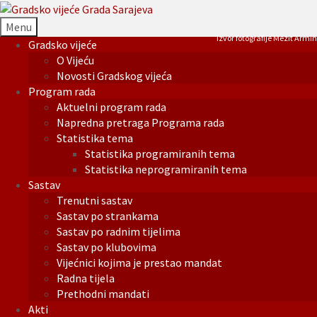
Menu
Izvor fotografije Mezit Armin
Gradsko vijeće
O Vijeću
Novosti Gradskog vijeća
Program rada
Aktuelni program rada
Napredna pretraga Programa rada
Statistika tema
Statistika programiranih tema
Statistika neprogramiranih tema
Sastav
Trenutni sastav
Sastav po strankama
Sastav po radnim tijelima
Sastav po klubovima
Vijećnici kojima je prestao mandat
Radna tijela
Prethodni mandati
Akti