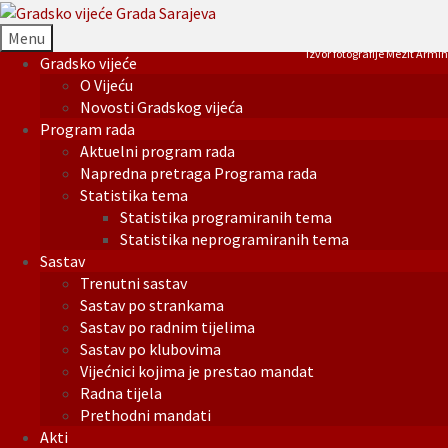
Menu
Izvor fotografije Mezit Armin
Gradsko vijeće
O Vijeću
Novosti Gradskog vijeća
Program rada
Aktuelni program rada
Napredna pretraga Programa rada
Statistika tema
Statistika programiranih tema
Statistika neprogramiranih tema
Sastav
Trenutni sastav
Sastav po strankama
Sastav po radnim tijelima
Sastav po klubovima
Vijećnici kojima je prestao mandat
Radna tijela
Prethodni mandati
Akti