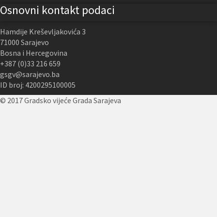
Osnovni kontakt podaci
Hamdije Kreševljakovića 3
71000 Sarajevo
Bosna i Hercegovina
+387 (0)33 216 659
gsgv@sarajevo.ba
ID broj: 4200295100005
© 2017 Gradsko vijeće Grada Sarajeva