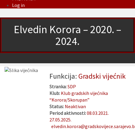
Log in
Elvedin Korora – 2020. –
2024.
Funkcija:
Gradski vijećnik
Stranka:
SDP
Klub:
Klub gradskih vijećnika
“Korora/Skorupan”
Status:
Neaktivan
Period aktivnosti:
08.03.2021.
27.05.2025.
elvedin.korora@gradskovijece.sarajevo.