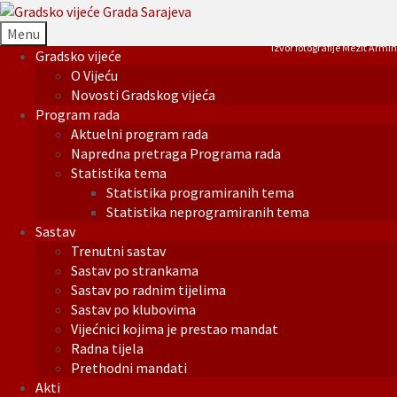
Menu
Izvor fotografije Mezit Armin
Gradsko vijeće
O Vijeću
Novosti Gradskog vijeća
Program rada
Aktuelni program rada
Napredna pretraga Programa rada
Statistika tema
Statistika programiranih tema
Statistika neprogramiranih tema
Sastav
Trenutni sastav
Sastav po strankama
Sastav po radnim tijelima
Sastav po klubovima
Vijećnici kojima je prestao mandat
Radna tijela
Prethodni mandati
Akti