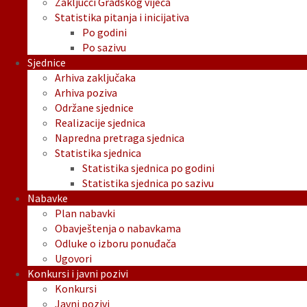
Zaključci Gradskog vijeća
Statistika pitanja i inicijativa
Po godini
Po sazivu
Sjednice
Arhiva zaključaka
Arhiva poziva
Održane sjednice
Realizacije sjednica
Napredna pretraga sjednica
Statistika sjednica
Statistika sjednica po godini
Statistika sjednica po sazivu
Nabavke
Plan nabavki
Obavještenja o nabavkama
Odluke o izboru ponuđača
Ugovori
Konkursi i javni pozivi
Konkursi
Javni pozivi