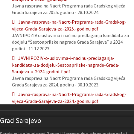
Javna rasprava na Nacrt Programa rada Gradskog vijeća
Grada Sarajeva za 2025. godinu - 28.10.2024.
Javna-rasprava-na-Nacrt-Programa-rada-Gradskog-
vijeca-Grada-Sarajeva-za-2025.-godinu.pdf
JAVNIPOZIV o uslovima i načinu predlaganja kandidata za
dodjelu “Šestoaprilske nagrade Grada Sarajeva” u 2024.
godini - 11.12.2023.
JAVNIPOZIV-o-uslovima-i-nacinu-predlaganja-
kandidata-za-dodjelu-Sestoaprilske-nagrade-Grada-
Sarajeva-u-2024-godini-f.pdf
Javna rasprava na Nacrt Programa rada Gradskog vijeća
Grada Sarajeva za 2024. godinu - 30.10.2023.
Javna-rasprava-na-Nacrt-Programa-rada-Gradskog-
vijeca-Grada-Sarajeva-za-2024.-godinu.pdf
Grad Sarajevo
Sarajevo je glavni grad Bosne i Hercegovine, njena metropola i