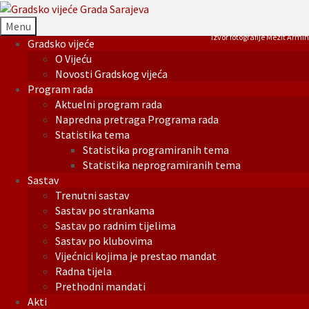
Menu
Izvor fotografije Mezit Armin
Gradsko vijeće
O Vijeću
Novosti Gradskog vijeća
Program rada
Aktuelni program rada
Napredna pretraga Programa rada
Statistika tema
Statistika programiranih tema
Statistika neprogramiranih tema
Sastav
Trenutni sastav
Sastav po strankama
Sastav po radnim tijelima
Sastav po klubovima
Vijećnici kojima je prestao mandat
Radna tijela
Prethodni mandati
Akti