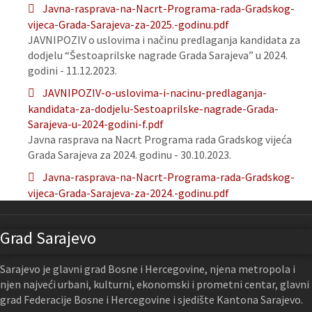
Javna-rasprava-na-Nacrt-Programa-rada-Gradskog-
vijeca-Grada-Sarajeva-za-2025.-godinu.pdf
JAVNIPOZIV o uslovima i načinu predlaganja kandidata za
dodjelu “Šestoaprilske nagrade Grada Sarajeva” u 2024.
godini - 11.12.2023.
JAVNIPOZIV-o-uslovima-i-nacinu-predlaganja-
kandidata-za-dodjelu-Sestoaprilske-nagrade-Grada-
Sarajeva-u-2024-godini-f.pdf
Javna rasprava na Nacrt Programa rada Gradskog vijeća
Grada Sarajeva za 2024. godinu - 30.10.2023.
Javna-rasprava-na-Nacrt-Programa-rada-Gradskog-
vijeca-Grada-Sarajeva-za-2024.-godinu.pdf
Grad Sarajevo
Sarajevo je glavni grad Bosne i Hercegovine, njena metropola i
njen najveći urbani, kulturni, ekonomski i prometni centar, glavni
grad Federacije Bosne i Hercegovine i sjedište Kantona Sarajevo.