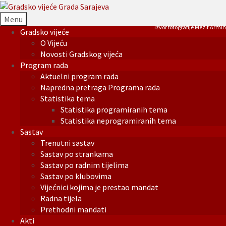
Menu
Izvor fotografije Mezit Armin
Gradsko vijeće
O Vijeću
Novosti Gradskog vijeća
Program rada
Aktuelni program rada
Napredna pretraga Programa rada
Statistika tema
Statistika programiranih tema
Statistika neprogramiranih tema
Sastav
Trenutni sastav
Sastav po strankama
Sastav po radnim tijelima
Sastav po klubovima
Vijećnici kojima je prestao mandat
Radna tijela
Prethodni mandati
Akti