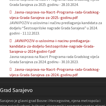
Grada Sarajeva za 2025. godinu - 28.10.2024.
Javna-rasprava-na-Nacrt-Programa-rada-Gradskog-
vijeca-Grada-Sarajeva-za-2025.-godinu.pdf
JAVNIPOZIV o uslovima i načinu predlaganja kandidata za
dodjelu “Šestoaprilske nagrade Grada Sarajeva” u 2024.
godini - 11.12.2023.
JAVNIPOZIV-o-uslovima-i-nacinu-predlaganja-
kandidata-za-dodjelu-Sestoaprilske-nagrade-Grada-
Sarajeva-u-2024-godini-f.pdf
Javna rasprava na Nacrt Programa rada Gradskog vijeća
Grada Sarajeva za 2024. godinu - 30.10.2023.
Javna-rasprava-na-Nacrt-Programa-rada-Gradskog-
vijeca-Grada-Sarajeva-za-2024.-godinu.pdf
Grad Sarajevo
Sarajevo je glavni grad Bosne i Hercegovine, njena metropola i
njen najveći urbani, kulturni, ekonomski i prometni centar, glavni