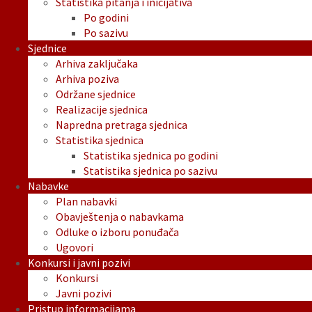
Statistika pitanja i inicijativa
Po godini
Po sazivu
Sjednice
Arhiva zaključaka
Arhiva poziva
Održane sjednice
Realizacije sjednica
Napredna pretraga sjednica
Statistika sjednica
Statistika sjednica po godini
Statistika sjednica po sazivu
Nabavke
Plan nabavki
Obavještenja o nabavkama
Odluke o izboru ponuđača
Ugovori
Konkursi i javni pozivi
Konkursi
Javni pozivi
Pristup informacijama