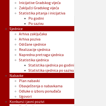
Inicijative Gradskog vijeća
Zaključci Gradskog vijeća
Statistika pitanja i inicijativa
Po godini
Po sazivu
Sjednice
Arhiva zaključaka
Arhiva poziva
Održane sjednice
Realizacije sjednica
Napredna pretraga sjednica
Statistika sjednica
Statistika sjednica po godini
Statistika sjednica po sazivu
Nabavke
Plan nabavki
Obavještenja o nabavkama
Odluke o izboru ponuđača
Ugovori
Konkursi i javni pozivi