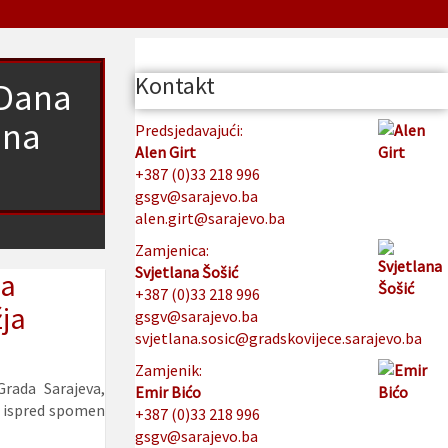
Kontakt
 Dana
 na
Predsjedavajući:
Alen Girt
+387 (0)33 218 996
gsgv@sarajevo.ba
alen.girt@sarajevo.ba
Zamjenica:
Svjetlana Šošić
da
+387 (0)33 218 996
ja
gsgv@sarajevo.ba
svjetlana.sosic@gradskovijece.sarajevo.ba
Zamjenik:
Grada Sarajeva,
Emir Bićo
će ispred spomen
+387 (0)33 218 996
gsgv@sarajevo.ba