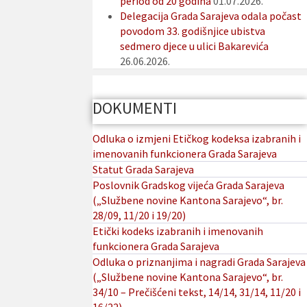
period od 20 godina
01.07.2026.
Delegacija Grada Sarajeva odala počast
povodom 33. godišnjice ubistva
sedmero djece u ulici Bakarevića
26.06.2026.
DOKUMENTI
Odluka o izmjeni Etičkog kodeksa izabranih i
imenovanih funkcionera Grada Sarajeva
Statut Grada Sarajeva
Poslovnik Gradskog vijeća Grada Sarajeva
(„Službene novine Kantona Sarajevo“, br.
28/09, 11/20 i 19/20)
Etički kodeks izabranih i imenovanih
funkcionera Grada Sarajeva
Odluka o priznanjima i nagradi Grada Sarajeva
(„Službene novine Kantona Sarajevo“, br.
34/10 – Prečišćeni tekst, 14/14, 31/14, 11/20 i