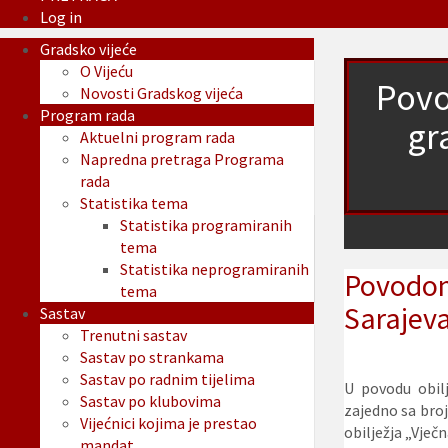
Log in
Gradsko vijeće
O Vijeću
Povo
Novosti Gradskog vijeća
Program rada
gr
Aktuelni program rada
Napredna pretraga Programa
rada
Statistika tema
Statistika programiranih
tema
Statistika neprogramiranih
Povodom 
tema
Sarajeva
Sastav
Trenutni sastav
Sastav po strankama
Sastav po radnim tijelima
U povodu obilj
Sastav po klubovima
zajedno sa broj
Vijećnici kojima je prestao
obilježja „Vječn
mandat