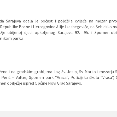
ada Sarajeva odala je počast i položila cvijeće na mezar prvo
 Republike Bosne i Hercegovine Alije Izetbegovića, na Šehidsko me
žje ubijenoj djeci opkoljenog Sarajeva 92.- 95. i Spomen-obil
elikom parku.
ženo i na gradskim grobljima Lav, Sv. Josip, Sv. Marko i mezarju
 Perić – Valter, Spomen park “Vraca”, Policijsku školu “Vraca”, 
en obilježje ispred Općine Novi Grad Sarajevo.