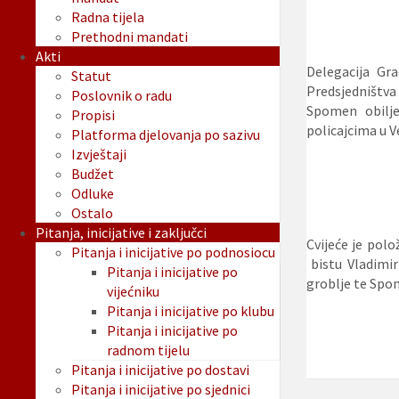
Radna tijela
Prethodni mandati
Akti
Delegacija Gr
Statut
Predsjedništva
Poslovnik o radu
Spomen obilje
Propisi
policajcima u V
Platforma djelovanja po sazivu
Izvještaji
Budžet
Odluke
Ostalo
Pitanja, inicijative i zaključci
Cvijeće je polo
Pitanja i inicijative po podnosiocu
bistu Vladimir
Pitanja i inicijative po
groblje te Spom
vijećniku
Pitanja i inicijative po klubu
Pitanja i inicijative po
radnom tijelu
Pitanja i inicijative po dostavi
Pitanja i inicijative po sjednici