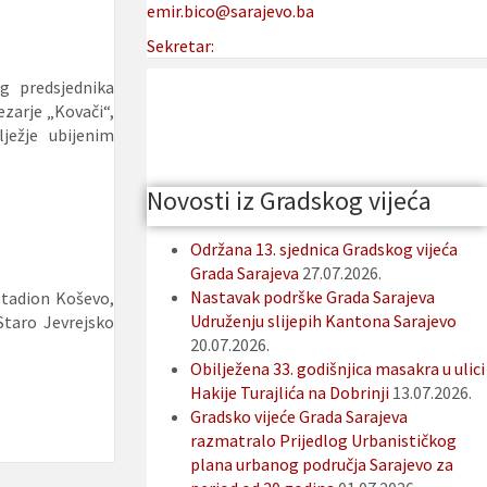
emir.bico@sarajevo.ba
Sekretar:
g predsjednika
zarje „Kovači“,
ježje ubijenim
Novosti iz Gradskog vijeća
Održana 13. sjednica Gradskog vijeća
Grada Sarajeva
27.07.2026.
Nastavak podrške Grada Sarajeva
 Stadion Koševo,
Udruženju slijepih Kantona Sarajevo
Staro Jevrejsko
20.07.2026.
Obilježena 33. godišnjica masakra u ulici
Hakije Turajlića na Dobrinji
13.07.2026.
Gradsko vijeće Grada Sarajeva
razmatralo Prijedlog Urbanističkog
plana urbanog područja Sarajevo za