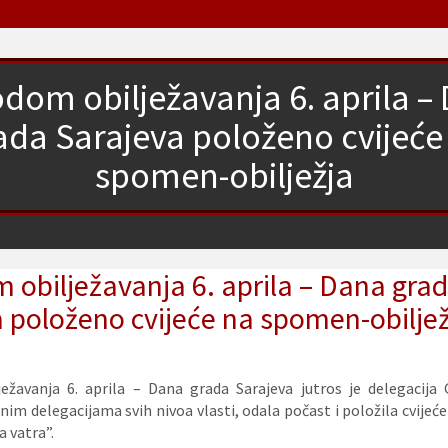
dom obilježavanja 6. aprila –
ada Sarajeva položeno cvijeće
spomen-obilježja
obilježavanja 6. aprila – Dana gra
 položeno cvijeće na spomen-obiljež
ežavanja 6. aprila – Dana grada Sarajeva jutros je delegacija 
nim delegacijama svih nivoa vlasti, odala počast i položila cvije
a vatra”.