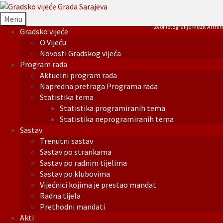
Menu
Izvor fotografije Mezit Armin
Gradsko vijeće
O Vijeću
Novosti Gradskog vijeća
Program rada
Aktuelni program rada
Napredna pretraga Programa rada
Statistika tema
Statistika programiranih tema
Statistika neprogramiranih tema
Sastav
Trenutni sastav
Sastav po strankama
Sastav po radnim tijelima
Sastav po klubovima
Vijećnici kojima je prestao mandat
Radna tijela
Prethodni mandati
Akti