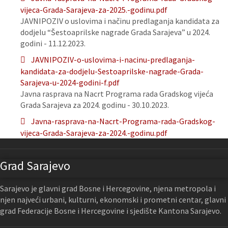
vijeca-Grada-Sarajeva-za-2025.-godinu.pdf
JAVNIPOZIV o uslovima i načinu predlaganja kandidata za
dodjelu “Šestoaprilske nagrade Grada Sarajeva” u 2024.
godini - 11.12.2023.
JAVNIPOZIV-o-uslovima-i-nacinu-predlaganja-
kandidata-za-dodjelu-Sestoaprilske-nagrade-Grada-
Sarajeva-u-2024-godini-f.pdf
Javna rasprava na Nacrt Programa rada Gradskog vijeća
Grada Sarajeva za 2024. godinu - 30.10.2023.
Javna-rasprava-na-Nacrt-Programa-rada-Gradskog-
vijeca-Grada-Sarajeva-za-2024.-godinu.pdf
Grad Sarajevo
Sarajevo je glavni grad Bosne i Hercegovine, njena metropola i
njen najveći urbani, kulturni, ekonomski i prometni centar, glavni
grad Federacije Bosne i Hercegovine i sjedište Kantona Sarajevo.