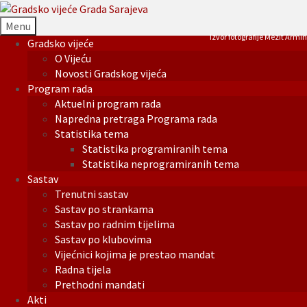
Menu
Izvor fotografije Mezit Armin
Gradsko vijeće
O Vijeću
Novosti Gradskog vijeća
Program rada
Aktuelni program rada
Napredna pretraga Programa rada
Statistika tema
Statistika programiranih tema
Statistika neprogramiranih tema
Sastav
Trenutni sastav
Sastav po strankama
Sastav po radnim tijelima
Sastav po klubovima
Vijećnici kojima je prestao mandat
Radna tijela
Prethodni mandati
Akti