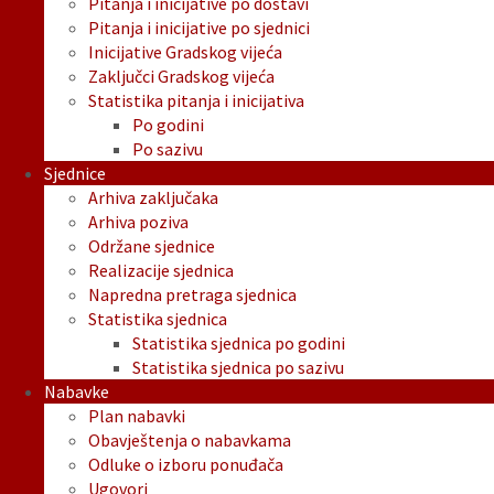
Pitanja i inicijative po dostavi
Pitanja i inicijative po sjednici
Inicijative Gradskog vijeća
Zaključci Gradskog vijeća
Statistika pitanja i inicijativa
Po godini
Po sazivu
Sjednice
Arhiva zaključaka
Arhiva poziva
Održane sjednice
Realizacije sjednica
Napredna pretraga sjednica
Statistika sjednica
Statistika sjednica po godini
Statistika sjednica po sazivu
Nabavke
Plan nabavki
Obavještenja o nabavkama
Odluke o izboru ponuđača
Ugovori