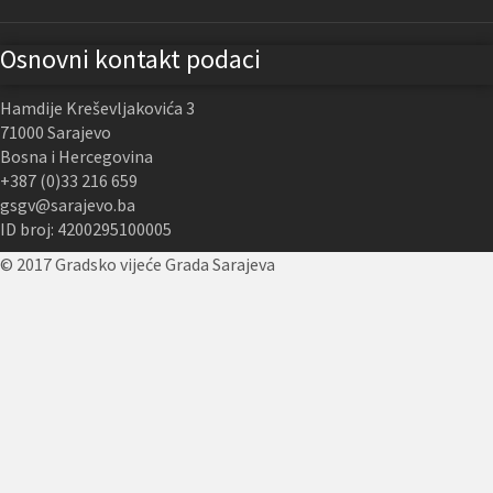
Osnovni kontakt podaci
Hamdije Kreševljakovića 3
71000 Sarajevo
Bosna i Hercegovina
+387 (0)33 216 659
gsgv@sarajevo.ba
ID broj: 4200295100005
© 2017 Gradsko vijeće Grada Sarajeva