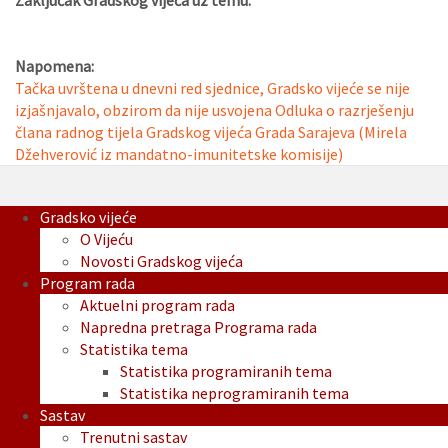
Zaključak Gradskog vijeća uz temu:
Napomena:
Tačka uvrštena u dnevni red sjednice, Gradsko vijeće se nije
izjašnjavalo, obzirom da nije usvojena Odluka o razrješenju
člana radnog tijela Gradskog vijeća Grada Sarajeva (Mirela
Džehverović iz mandatno-imunitetske komisije)
Gradsko vijeće
O Vijeću
Novosti Gradskog vijeća
Program rada
Aktuelni program rada
Napredna pretraga Programa rada
Statistika tema
Statistika programiranih tema
Statistika neprogramiranih tema
Sastav
Trenutni sastav