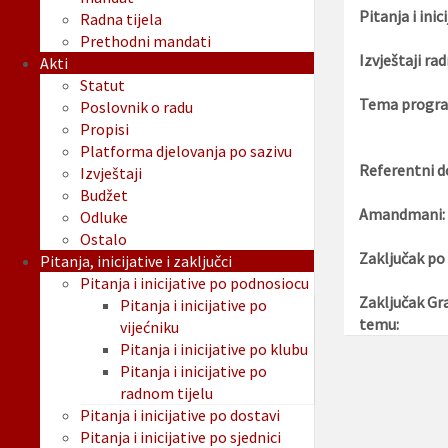
Pitanja i inici
Radna tijela
Prethodni mandati
Izvještaji rad
Akti
Statut
Tema progra
Poslovnik o radu
Propisi
Platforma djelovanja po sazivu
Referentni d
Izvještaji
Budžet
Amandmani:
Odluke
Ostalo
Zaključak po
Pitanja, inicijative i zaključci
Pitanja i inicijative po podnosiocu
Zaključak Gr
Pitanja i inicijative po
temu:
vijećniku
Pitanja i inicijative po klubu
Pitanja i inicijative po
radnom tijelu
Pitanja i inicijative po dostavi
Pitanja i inicijative po sjednici