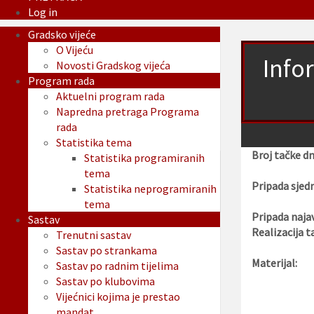
Log in
Gradsko vijeće
O Vijeću
Info
Novosti Gradskog vijeća
Program rada
Aktuelni program rada
Napredna pretraga Programa
rada
Statistika tema
Broj tačke d
Statistika programiranih
tema
Pripada sjedn
Statistika neprogramiranih
tema
Pripada najav
Sastav
Realizacija t
Trenutni sastav
Sastav po strankama
Materijal:
Sastav po radnim tijelima
Sastav po klubovima
Vijećnici kojima je prestao
mandat