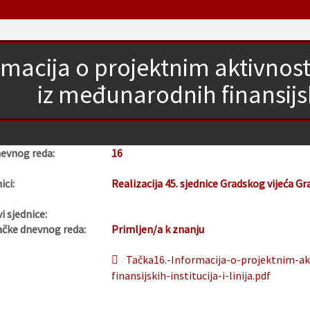
rmacija o projektnim aktivnos
iz međunarodnih finansijskih
nevnog reda:
16
ici:
Realizacija 45. sjednice Gradskog vijeća Gr
i sjednice:
ačke dnevnog reda:
Primljen/a k znanju
Tačka16.-Informacija-o-projektnim-a
finansijskih-institucija-i-linija.pdf