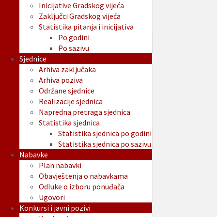
Inicijative Gradskog vijeća
Zaključci Gradskog vijeća
Statistika pitanja i inicijativa
Po godini
Po sazivu
Sjednice
Arhiva zaključaka
Arhiva poziva
Održane sjednice
Realizacije sjednica
Napredna pretraga sjednica
Statistika sjednica
Statistika sjednica po godini
Statistika sjednica po sazivu
Nabavke
Plan nabavki
Obavještenja o nabavkama
Odluke o izboru ponuđača
Ugovori
Konkursi i javni pozivi